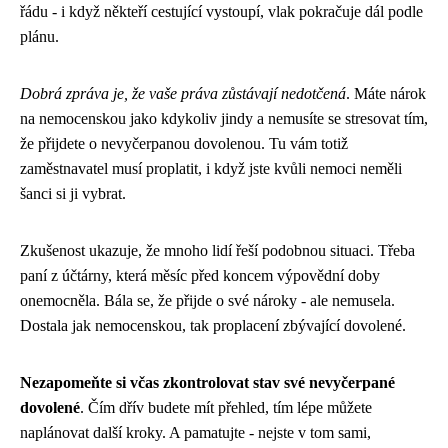
řádu - i když někteří cestující vystoupí, vlak pokračuje dál podle
plánu.
Dobrá zpráva je, že vaše práva zůstávají nedotčená
. Máte nárok
na nemocenskou jako kdykoliv jindy a nemusíte se stresovat tím,
že přijdete o nevyčerpanou dovolenou. Tu vám totiž
zaměstnavatel musí proplatit, i když jste kvůli nemoci neměli
šanci si ji vybrat.
Zkušenost ukazuje, že mnoho lidí řeší podobnou situaci. Třeba
paní z účtárny, která měsíc před koncem výpovědní doby
onemocněla. Bála se, že přijde o své nároky - ale nemusela.
Dostala jak nemocenskou, tak proplacení zbývající dovolené.
Nezapomeňte si včas zkontrolovat stav své nevyčerpané
dovolené
. Čím dřív budete mít přehled, tím lépe můžete
naplánovat další kroky. A pamatujte - nejste v tom sami,