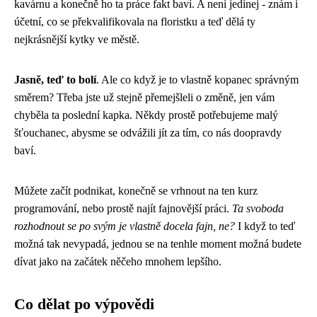
kavárnu a konečně ho ta práce fakt baví. A není jedinej - znám i
účetní, co se překvalifikovala na floristku a teď dělá ty
nejkrásnější kytky ve městě.
Jasně, teď to bolí
. Ale co když je to vlastně kopanec správným
směrem? Třeba jste už stejně přemejšleli o změně, jen vám
chyběla ta poslední kapka. Někdy prostě potřebujeme malý
šťouchanec, abysme se odvážili jít za tím, co nás doopravdy
baví.
Můžete začít podnikat, konečně se vrhnout na ten kurz
programování, nebo prostě najít fajnovější práci.
Ta svoboda
rozhodnout se po svým je vlastně docela fajn, ne?
I když to teď
možná tak nevypadá, jednou se na tenhle moment možná budete
dívat jako na začátek něčeho mnohem lepšího.
Co dělat po výpovědi