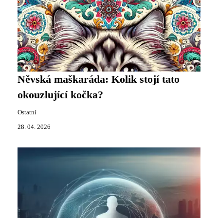
Něvská maškaráda: Kolik stojí tato
okouzlující kočka?
Ostatní
28. 04. 2026