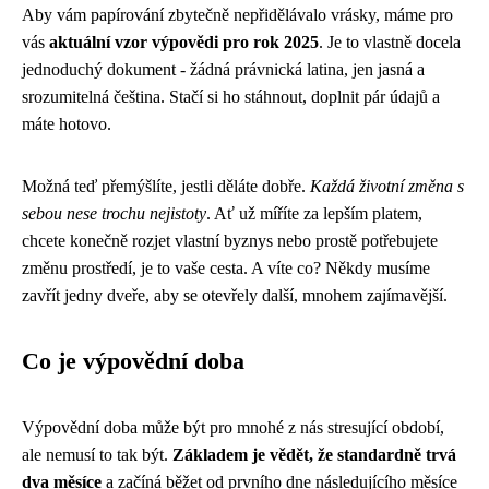
Aby vám papírování zbytečně nepřidělávalo vrásky, máme pro
vás
aktuální vzor výpovědi pro rok 2025
. Je to vlastně docela
jednoduchý dokument - žádná právnická latina, jen jasná a
srozumitelná čeština. Stačí si ho stáhnout, doplnit pár údajů a
máte hotovo.
Možná teď přemýšlíte, jestli děláte dobře.
Každá životní změna s
sebou nese trochu nejistoty
. Ať už míříte za lepším platem,
chcete konečně rozjet vlastní byznys nebo prostě potřebujete
změnu prostředí, je to vaše cesta. A víte co? Někdy musíme
zavřít jedny dveře, aby se otevřely další, mnohem zajímavější.
Co je výpovědní doba
Výpovědní doba může být pro mnohé z nás stresující období,
ale nemusí to tak být.
Základem je vědět, že standardně trvá
dva měsíce
a začíná běžet od prvního dne následujícího měsíce