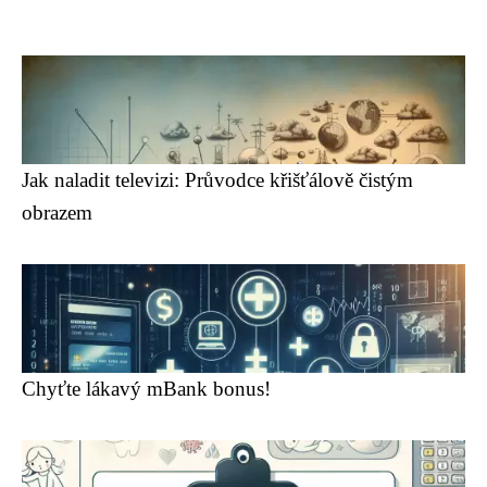
Jak naladit televizi: Průvodce křišťálově čistým
obrazem
Chyťte lákavý mBank bonus!