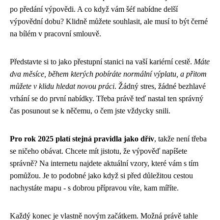
po předání výpovědi. A co když vám šéf nabídne delší
výpovědní dobu? Klidně můžete souhlasit, ale musí to být černé
na bílém v pracovní smlouvě.
Představte si to jako přestupní stanici na vaší kariérní cestě.
Máte
dva měsíce, během kterých pobíráte normální výplatu, a přitom
můžete v klidu hledat novou práci
. Žádný stres, žádné bezhlavé
vrhání se do první nabídky. Třeba právě teď nastal ten správný
čas posunout se k něčemu, o čem jste vždycky snili.
Pro rok 2025 platí stejná pravidla jako dřív
, takže není třeba
se ničeho obávat. Chcete mít jistotu, že výpověď napíšete
správně? Na internetu najdete aktuální vzory, které vám s tím
pomůžou. Je to podobné jako když si před důležitou cestou
nachystáte mapu - s dobrou přípravou víte, kam míříte.
Každý konec je vlastně novým začátkem. Možná právě tahle