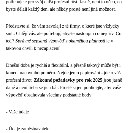
potřebujete pro svůj další profesní růst. Jasně, není to něco, co
byste dělali každý den, ale někdy prostě není jiná možnost.
Představte si, že vám zavolají z té firmy, o které jste vždycky
snili. Chtějí vás, ale potřebují, abyste nastoupili co nejdřív. Co
teď?
Správně sepsaná výpověď s okamžitou platností
je v
takovou chvíli k nezaplacení.
Dnešní doba je rychlá a flexibilní, a přesně takový může být i
konec pracovního poměru. Nejde jen o papírování - jde o váš
profesní život.
Zákonné požadavky pro rok 2025
jsou jasně
dané a není třeba se jich bát. Prostě si jen pohlídejte, aby vaše
výpověď obsahovala všechny podstatné body:
- Vaše údaje
- Údaje zaměstnavatele