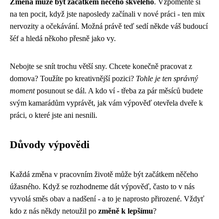
Změna může být začátkem něčeho skvělého
. Vzpomeňte si
na ten pocit, když jste naposledy začínali v nové práci - ten mix
nervozity a očekávání. Možná právě teď sedí někde váš budoucí
šéf a hledá někoho přesně jako vy.
Nebojte se snít trochu větší sny. Chcete konečně pracovat z
domova? Toužíte po kreativnější pozici?
Tohle je ten správný
moment
posunout se dál. A kdo ví - třeba za pár měsíců budete
svým kamarádům vyprávět, jak vám výpověď otevřela dveře k
práci, o které jste ani nesnili.
Důvody výpovědi
Každá změna v pracovním životě může být začátkem něčeho
úžasného. Když se rozhodneme dát výpověď, často to v nás
vyvolá směs obav a nadšení - a to je naprosto přirozené. Vždyť
kdo z nás někdy netoužil po
změně k lepšímu
?