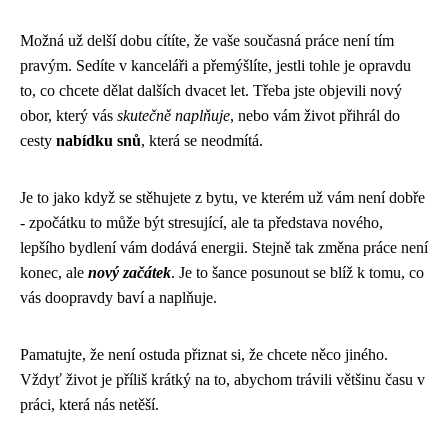
Možná už delší dobu cítíte, že vaše současná práce není tím
pravým. Sedíte v kanceláři a přemýšlíte, jestli tohle je opravdu
to, co chcete dělat dalších dvacet let. Třeba jste objevili nový
obor, který vás
skutečně naplňuje
, nebo vám život přihrál do
cesty
nabídku snů
, která se neodmítá.
Je to jako když se stěhujete z bytu, ve kterém už vám není dobře
- zpočátku to může být stresující, ale ta představa nového,
lepšího bydlení vám dodává energii. Stejně tak změna práce není
konec, ale
nový začátek
. Je to šance posunout se blíž k tomu, co
vás doopravdy baví a naplňuje.
Pamatujte, že není ostuda přiznat si, že chcete něco jiného.
Vždyť život je příliš krátký na to, abychom trávili většinu času v
práci, která nás netěší.