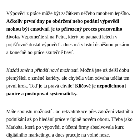
Výpověď z práce může být začátkem něčeho mnohem lepšího.
Ačkoliv první dny po obdržení nebo podání výpovědi
mohou být emotivní, je to přirozený proces pracovního
života.
Vzpomeňte si na Petra, který po patnácti letech v
pojišťovně dostal výpověď - dnes má vlastní úspěšnou pekárnu
a konečně ho práce skutečně baví.
Každá změna přináší nové možnosti.
Možná jste už delší dobu
přemýšleli o změně kariéry, ale chyběla vám odvaha udělat ten
první krok. Teď je ta pravá chvíle!
Klíčové je nepodlehnout
panice a postupovat systematicky.
Máte spoustu možností - od rekvalifikace přes založení vlastního
podnikání až po hledání práce v úplně novém oboru. Třeba jako
Markéta, která po výpovědi z účetní firmy absolvovala kurz
digitálního marketingu a dnes pracuje na volné noze.