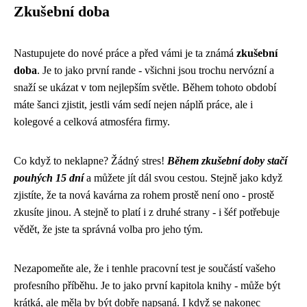
Zkušební doba
Nastupujete do nové práce a před vámi je ta známá
zkušební
doba
. Je to jako první rande - všichni jsou trochu nervózní a
snaží se ukázat v tom nejlepším světle. Během tohoto období
máte šanci zjistit, jestli vám sedí nejen náplň práce, ale i
kolegové a celková atmosféra firmy.
Co když to neklapne? Žádný stres!
Během zkušební doby stačí
pouhých 15 dní
a můžete jít dál svou cestou. Stejně jako když
zjistíte, že ta nová kavárna za rohem prostě není ono - prostě
zkusíte jinou. A stejně to platí i z druhé strany - i šéf potřebuje
vědět, že jste ta správná volba pro jeho tým.
Nezapomeňte ale, že i tenhle pracovní test je součástí vašeho
profesního příběhu. Je to jako první kapitola knihy - může být
krátká, ale měla by být dobře napsaná. I když se nakonec