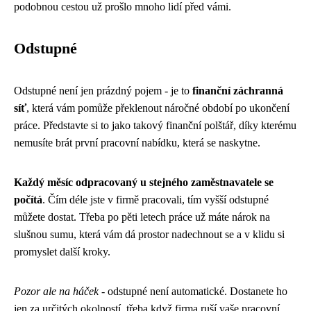
podobnou cestou už prošlo mnoho lidí před vámi.
Odstupné
Odstupné není jen prázdný pojem - je to
finanční záchranná
síť
, která vám pomůže překlenout náročné období po ukončení
práce. Představte si to jako takový finanční polštář, díky kterému
nemusíte brát první pracovní nabídku, která se naskytne.
Každý měsíc odpracovaný u stejného zaměstnavatele se
počítá
. Čím déle jste v firmě pracovali, tím vyšší odstupné
můžete dostat. Třeba po pěti letech práce už máte nárok na
slušnou sumu, která vám dá prostor nadechnout se a v klidu si
promyslet další kroky.
Pozor ale na háček
- odstupné není automatické. Dostanete ho
jen za určitých okolností, třeba když firma ruší vaše pracovní