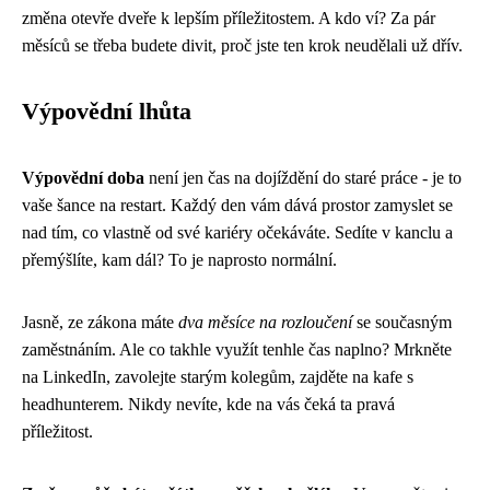
změna otevře dveře k lepším příležitostem. A kdo ví? Za pár
měsíců se třeba budete divit, proč jste ten krok neudělali už dřív.
Výpovědní lhůta
Výpovědní doba
není jen čas na dojíždění do staré práce - je to
vaše šance na restart. Každý den vám dává prostor zamyslet se
nad tím, co vlastně od své kariéry očekáváte. Sedíte v kanclu a
přemýšlíte, kam dál? To je naprosto normální.
Jasně, ze zákona máte
dva měsíce na rozloučení
se současným
zaměstnáním. Ale co takhle využít tenhle čas naplno? Mrkněte
na LinkedIn, zavolejte starým kolegům, zajděte na kafe s
headhunterem. Nikdy nevíte, kde na vás čeká ta pravá
příležitost.