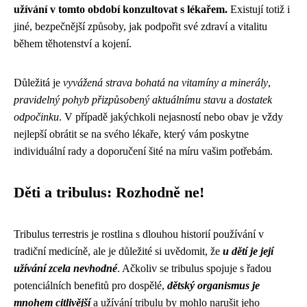
užívání v tomto období konzultovat s lékařem.
Existují totiž i
jiné, bezpečnější způsoby, jak podpořit své zdraví a vitalitu
během těhotenství a kojení.
Důležitá je
vyvážená strava bohatá na vitamíny a minerály
,
pravidelný pohyb přizpůsobený aktuálnímu stavu
a
dostatek
odpočinku
. V případě jakýchkoli nejasností nebo obav je vždy
nejlepší obrátit se na svého lékaře, který vám poskytne
individuální rady a doporučení šité na míru vašim potřebám.
Děti a tribulus: Rozhodně ne!
Tribulus terrestris je rostlina s dlouhou historií používání v
tradiční medicíně, ale je důležité si uvědomit, že
u dětí je její
užívání zcela nevhodné
. Ačkoliv se tribulus spojuje s řadou
potenciálních benefitů pro dospělé,
dětský organismus je
mnohem citlivější
a užívání tribulu by mohlo narušit jeho