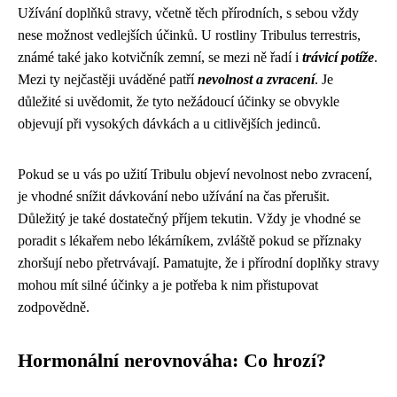
Užívání doplňků stravy, včetně těch přírodních, s sebou vždy
nese možnost vedlejších účinků. U rostliny Tribulus terrestris,
známé také jako kotvičník zemní, se mezi ně řadí i
trávicí potíže
.
Mezi ty nejčastěji uváděné patří
nevolnost a zvracení
. Je
důležité si uvědomit, že tyto nežádoucí účinky se obvykle
objevují při vysokých dávkách a u citlivějších jedinců.
Pokud se u vás po užití Tribulu objeví nevolnost nebo zvracení,
je vhodné snížit dávkování nebo užívání na čas přerušit.
Důležitý je také dostatečný příjem tekutin. Vždy je vhodné se
poradit s lékařem nebo lékárníkem, zvláště pokud se příznaky
zhoršují nebo přetrvávají. Pamatujte, že i přírodní doplňky stravy
mohou mít silné účinky a je potřeba k nim přistupovat
zodpovědně.
Hormonální nerovnováha: Co hrozí?