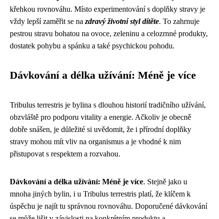
křehkou rovnováhu. Místo experimentování s doplňky stravy je
vždy lepší zaměřit se na
zdravý životní styl dítěte
. To zahrnuje
pestrou stravu bohatou na ovoce, zeleninu a celozrnné produkty,
dostatek pohybu a spánku a také psychickou pohodu.
Dávkování a délka užívání: Méně je více
Tribulus terrestris je bylina s dlouhou historií tradičního užívání,
obzvláště pro podporu vitality a energie. Ačkoliv je obecně
dobře snášen, je důležité si uvědomit, že i přírodní doplňky
stravy mohou mít vliv na organismus a je vhodné k nim
přistupovat s respektem a rozvahou.
Dávkování a délka užívání: Méně je více
. Stejně jako u
mnoha jiných bylin, i u Tribulus terrestris platí, že klíčem k
úspěchu je najít tu správnou rovnováhu. Doporučené dávkování
se může lišit v závislosti na konkrétním produktu a