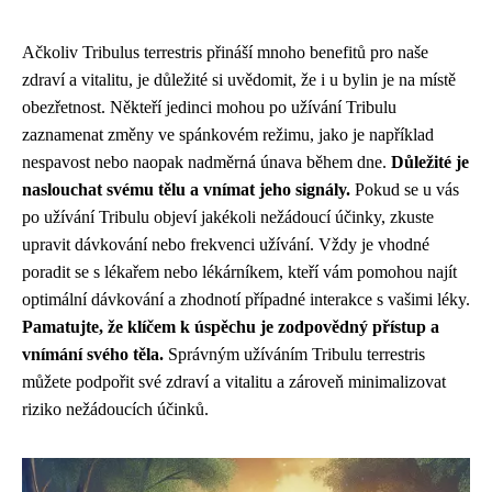
Ačkoliv Tribulus terrestris přináší mnoho benefitů pro naše
zdraví a vitalitu, je důležité si uvědomit, že i u bylin je na místě
obezřetnost. Někteří jedinci mohou po užívání Tribulu
zaznamenat změny ve spánkovém režimu, jako je například
nespavost nebo naopak nadměrná únava během dne.
Důležité je
naslouchat svému tělu a vnímat jeho signály.
Pokud se u vás
po užívání Tribulu objeví jakékoli nežádoucí účinky, zkuste
upravit dávkování nebo frekvenci užívání. Vždy je vhodné
poradit se s lékařem nebo lékárníkem, kteří vám pomohou najít
optimální dávkování a zhodnotí případné interakce s vašimi léky.
Pamatujte, že klíčem k úspěchu je zodpovědný přístup a
vnímání svého těla.
Správným užíváním Tribulu terrestris
můžete podpořit své zdraví a vitalitu a zároveň minimalizovat
riziko nežádoucích účinků.