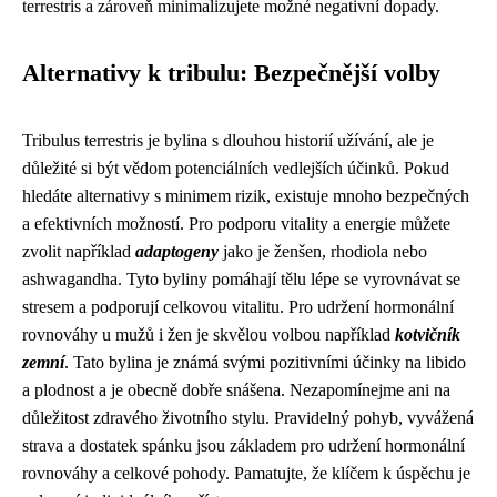
terrestris a zároveň minimalizujete možné negativní dopady.
Alternativy k tribulu: Bezpečnější volby
Tribulus terrestris je bylina s dlouhou historií užívání, ale je
důležité si být vědom potenciálních vedlejších účinků. Pokud
hledáte alternativy s minimem rizik, existuje mnoho bezpečných
a efektivních možností. Pro podporu vitality a energie můžete
zvolit například
adaptogeny
jako je ženšen, rhodiola nebo
ashwagandha. Tyto byliny pomáhají tělu lépe se vyrovnávat se
stresem a podporují celkovou vitalitu. Pro udržení hormonální
rovnováhy u mužů i žen je skvělou volbou například
kotvičník
zemní
. Tato bylina je známá svými pozitivními účinky na libido
a plodnost a je obecně dobře snášena. Nezapomínejme ani na
důležitost zdravého životního stylu. Pravidelný pohyb, vyvážená
strava a dostatek spánku jsou základem pro udržení hormonální
rovnováhy a celkové pohody. Pamatujte, že klíčem k úspěchu je