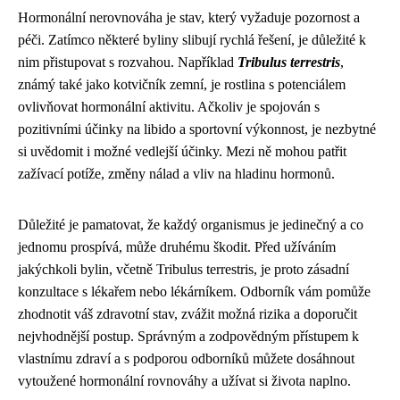
Hormonální nerovnováha je stav, který vyžaduje pozornost a
péči. Zatímco některé byliny slibují rychlá řešení, je důležité k
nim přistupovat s rozvahou. Například
Tribulus terrestris
,
známý také jako kotvičník zemní, je rostlina s potenciálem
ovlivňovat hormonální aktivitu. Ačkoliv je spojován s
pozitivními účinky na libido a sportovní výkonnost, je nezbytné
si uvědomit i možné vedlejší účinky. Mezi ně mohou patřit
zažívací potíže, změny nálad a vliv na hladinu hormonů.
Důležité je pamatovat, že každý organismus je jedinečný a co
jednomu prospívá, může druhému škodit. Před užíváním
jakýchkoli bylin, včetně Tribulus terrestris, je proto zásadní
konzultace s lékařem nebo lékárníkem. Odborník vám pomůže
zhodnotit váš zdravotní stav, zvážit možná rizika a doporučit
nejvhodnější postup. Správným a zodpovědným přístupem k
vlastnímu zdraví a s podporou odborníků můžete dosáhnout
vytoužené hormonální rovnováhy a užívat si života naplno.