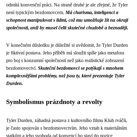
odmítá konvenční práci. Na straně druhé je ale zřejmé, že Tyler
není typickým bezdomovcem.
Má charisma, inteligenci a
schopnost manipulovat s lidmi, což mu umožňuje žít na okraji
společnosti, aniž by musel čelit skutečné chudobě a beznaději.
V konečném důsledku je důležité si uvědomit, že Tyler Durden
je fiktivní postava. Jeho příběh má sloužit spíše jako metafora
pro boj s konzumní společností než jako realistické zobrazení
bezdomovectví.
Skuteční bezdomovci se potýkají s mnohem
komplexnějšími problémy, než jsou ty, které prezentuje Tyler
Durden.
Symbolismus prázdnoty a revolty
Tyler Durden, záhadná postava z kultovního filmu Klub rváčů,
je často spojován s bezdomovectvím. Jeho vztah k materiálním
statkům a jeho svoboda od konvencí ho staví do pozice