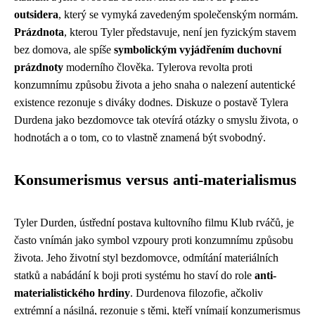
outsidera
, který se vymyká zavedeným společenským normám.
Prázdnota
, kterou Tyler představuje, není jen fyzickým stavem
bez domova, ale spíše
symbolickým vyjádřením duchovní
prázdnoty
moderního člověka. Tylerova revolta proti
konzumnímu způsobu života a jeho snaha o nalezení autentické
existence rezonuje s diváky dodnes. Diskuze o postavě Tylera
Durdena jako bezdomovce tak otevírá otázky o smyslu života, o
hodnotách a o tom, co to vlastně znamená být svobodný.
Konsumerismus versus anti-materialismus
Tyler Durden, ústřední postava kultovního filmu Klub rváčů, je
často vnímán jako symbol vzpoury proti konzumnímu způsobu
života. Jeho životní styl bezdomovce, odmítání materiálních
statků a nabádání k boji proti systému ho staví do role
anti-
materialistického hrdiny
. Durdenova filozofie, ačkoliv
extrémní a násilná, rezonuje s těmi, kteří vnímají konzumerismus