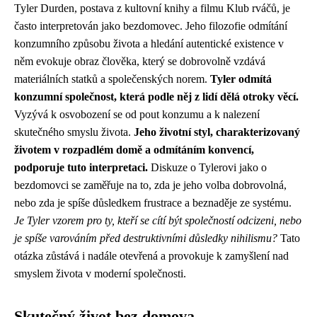
Tyler Durden, postava z kultovní knihy a filmu Klub rváčů, je
často interpretován jako bezdomovec. Jeho filozofie odmítání
konzumního způsobu života a hledání autentické existence v
něm evokuje obraz člověka, který se dobrovolně vzdává
materiálních statků a společenských norem.
Tyler odmítá
konzumní společnost, která podle něj z lidí dělá otroky věcí.
Vyzývá k osvobození se od pout konzumu a k nalezení
skutečného smyslu života.
Jeho životní styl, charakterizovaný
životem v rozpadlém domě a odmítáním konvencí,
podporuje tuto interpretaci.
Diskuze o Tylerovi jako o
bezdomovci se zaměřuje na to, zda je jeho volba dobrovolná,
nebo zda je spíše důsledkem frustrace a beznaděje ze systému.
Je Tyler vzorem pro ty, kteří se cítí být společností odcizeni, nebo
je spíše varováním před destruktivními důsledky nihilismu?
Tato
otázka zůstává i nadále otevřená a provokuje k zamyšlení nad
smyslem života v moderní společnosti.
Skutečný život bez domova