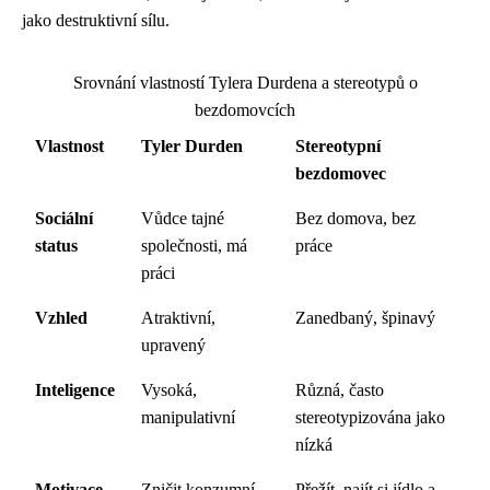
jako destruktivní sílu.
Srovnání vlastností Tylera Durdena a stereotypů o
bezdomovcích
Vlastnost
Tyler Durden
Stereotypní
bezdomovec
Sociální
Vůdce tajné
Bez domova, bez
status
společnosti, má
práce
práci
Vzhled
Atraktivní,
Zanedbaný, špinavý
upravený
Inteligence
Vysoká,
Různá, často
manipulativní
stereotypizována jako
nízká
Motivace
Zničit konzumní
Přežít, najít si jídlo a