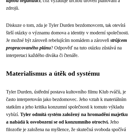
tajnou organizaci
, což vyžaduje určitou úroveň plánování a
zdrojů.
Diskuze o tom, zda je Tyler Durden bezdomovcem, tak otevírá
širší otázky o významu domova a identity v moderní společnosti.
Je možné být zároveň rebelujícím nomádem a zároveň
strůjcem
propracovaného plánu
? Odpověď na tuto otázku zůstává na
interpretaci každého diváka či čtenáře.
Materialismus a útěk od systému
Tyler Durden, ústřední postava kultovního filmu Klub rváčů, je
často interpretován jako bezdomovec. Jeho vztah k materiálním
statkům a jeho kritika konzumní společnosti k tomuto výkladu
vybízí.
Tyler odmítá systém založený na hromadění majetku
a nabádá k osvobození se od konzumního otroctví.
Jeho
filozofie je založena na myšlence, že skutečná svoboda spočívá