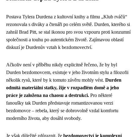
Postava Tylera Durdena z kultovní knihy a filmu „Klub rváčů“
rezonovala s diváky a čtenáři po celém světě. Durden, kterého si
zahrál Brad Pitt, se stal ikonou pro svou vzpouru proti konzumní
společnosti a touhu po autentickém životě. Zajímavou oblastí
diskuzí je Durdenův vztah k bezdomovectví.
Ačkoliv není v příběhu nikdy explicitně řečeno, že by byl
Durden bezdomovcem, existuje v jeho životním stylu a filozofii
několik rysů, které by k tomuto závěru mohly vést.
Durden
odmítá materiální statky, žije v rozpadlém domě a jeho
práce je založena na chaosu a destrukci.
Pro některé
fanoušky tak Durden představuje romantizovanou verzi
bezdomovce – rebela, který se dobrovolně vzdal komfortu
moderního života, aby dosáhl svobody.
Je však důležité zdůraznit, že
bezdomovectví je komplexní