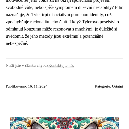
motivace. Je jeho volba žít na okraji společnosti projevem
svobodné vůle, nebo spíše symptomem duševní nestability? Film
naznačuje, že Tyler trpí disociativní poruchou identity, což
zpochybňuje racionalitu jeho činů. I když Tylerovo poselství o
odmítnutí konzumu může rezonovat s mnohými, je důležité si
uvědomit, že jeho metody jsou extrémní a potenciálně
nebezpečné.
Našli jste v článku chybu?
Kontaktujte nás
Publikováno: 16. 11. 2024
Kategorie:
Ostatní