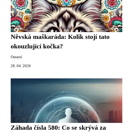
Něvská maškaráda: Kolik stojí tato
okouzlující kočka?
Ostatní
28. 04. 2026
Záhada čísla 580: Co se skrývá za