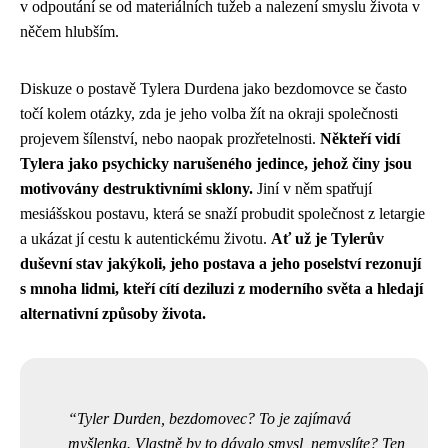
v odpoutání se od materiálních tužeb a nalezení smyslu života v
něčem hlubším.
Diskuze o postavě Tylera Durdena jako bezdomovce se často
točí kolem otázky, zda je jeho volba žít na okraji společnosti
projevem šílenství, nebo naopak prozřetelnosti.
Někteří vidí
Tylera jako psychicky narušeného jedince, jehož činy jsou
motivovány destruktivními sklony.
Jiní v něm spatřují
mesiášskou postavu, která se snaží probudit společnost z letargie
a ukázat jí cestu k autentickému životu.
Ať už je Tylerův
duševní stav jakýkoli, jeho postava a jeho poselství rezonují
s mnoha lidmi, kteří cítí deziluzi z moderního světa a hledají
alternativní způsoby života.
Tyler Durden, bezdomovec? To je zajímavá
myšlenka. Vlastně by to dávalo smysl, nemyslíte? Ten