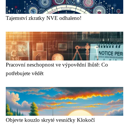
Tajemství zkratky NVE odhaleno!
Pracovní neschopnost ve výpovědní lhůtě: Co
potřebujete vědět
Objevte kouzlo skryté vesničky Klokočí