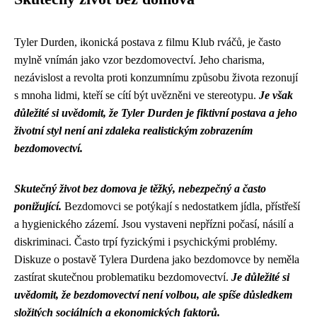
Tyler Durden, ikonická postava z filmu Klub rváčů, je často
mylně vnímán jako vzor bezdomovectví. Jeho charisma,
nezávislost a revolta proti konzumnímu způsobu života rezonují
s mnoha lidmi, kteří se cítí být uvězněni ve stereotypu.
Je však
důležité si uvědomit, že Tyler Durden je fiktivní postava a jeho
životní styl není ani zdaleka realistickým zobrazením
bezdomovectví.
Skutečný život bez domova je těžký, nebezpečný a často
ponižující.
Bezdomovci se potýkají s nedostatkem jídla, přístřeší
a hygienického zázemí. Jsou vystaveni nepřízni počasí, násilí a
diskriminaci. Často trpí fyzickými i psychickými problémy.
Diskuze o postavě Tylera Durdena jako bezdomovce by neměla
zastírat skutečnou problematiku bezdomovectví.
Je důležité si
uvědomit, že bezdomovectví není volbou, ale spíše důsledkem
složitých sociálních a ekonomických faktorů.