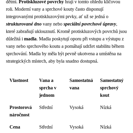
dětmi.
Protiskluzové povrchy
hrají v tomto ohledu klíčovou
roli. Moderní vany a sprchové kouty často disponují
integrovanými protiskluzovými prvky, ať už se jedná o
strukturované dno
vany nebo
speciální povrchové úpravy
,
které zabraňují uklouznutí. Kromě protiskluzových povrchů jsou
důležitá i
madla
. Madla poskytují oporu při vstupu a výstupu z
vany nebo sprchového koutu a pomáhají udržet stabilitu během
sprchování. Madla by měla být pevně ukotvena a umístěna na
strategických místech, aby byla snadno dostupná.
Vlastnost
Vana a
Samostatná
Samostatný
sprcha v
vana
sprchový
jednom
kout
Prostorová
Střední
Vysoká
Nízká
náročnost
Cena
Střední
Vysoká
Nízká