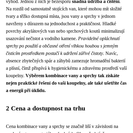
výhod. Jednou z nich je bezesporu
snadná údržba a čištění
.
Na rozdíl od samostatně stojících van, které mohou mít složité
tvary a těžko dostupná místa, jsou vany a sprchy v jednom
navrženy s důrazem na jednoduchost a praktičnost. Hladké
povrchy akrylátových van nebo sprchových koutů minimalizují
usazování nečistot a vodního kamene.
Pravidelné opláchnutí
sprchy po použití a občasné otření vlhkou houbou s jemným
čisticím prostředkem postačí k udržení zářivé čistoty
. Navíc,
absence zbytečných spár a záhybů zamezuje hromadění bakterií
a plísní, čímž přispívá k hygienickému a zdravému prostředí vaší
koupelny.
Výběrem kombinace vany a sprchy tak získáte
nejen praktické řešení do vaší koupelny, ale také ušetříte čas
a energii při úklidu.
2 Cena a dostupnost na trhu
Cena kombinace vany a sprchy se značně liší v závislosti na