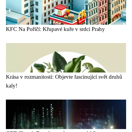
KFC Na Poříčí: Křupavé kuře v srdci Prahy
Krása v rozmanitosti: Objevte fascinující svět druhů
kaly!