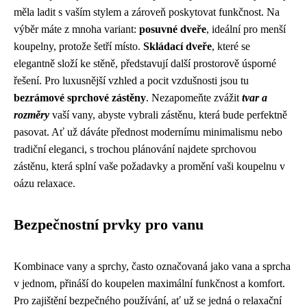
měla ladit s vaším stylem a zároveň poskytovat funkčnost. Na
výběr máte z mnoha variant:
posuvné dveře
, ideální pro menší
koupelny, protože šetří místo.
Skládací dveře
, které se
elegantně složí ke stěně, představují další prostorově úsporné
řešení. Pro luxusnější vzhled a pocit vzdušnosti jsou tu
bezrámové sprchové zástěny
. Nezapomeňte zvážit
tvar a
rozměry
vaší vany, abyste vybrali zástěnu, která bude perfektně
pasovat. Ať už dáváte přednost modernímu minimalismu nebo
tradiční eleganci, s trochou plánování najdete sprchovou
zástěnu, která splní vaše požadavky a promění vaši koupelnu v
oázu relaxace.
Bezpečnostní prvky pro vanu
Kombinace vany a sprchy, často označovaná jako vana a sprcha
v jednom, přináší do koupelen maximální funkčnost a komfort.
Pro zajištění bezpečného používání, ať už se jedná o relaxační