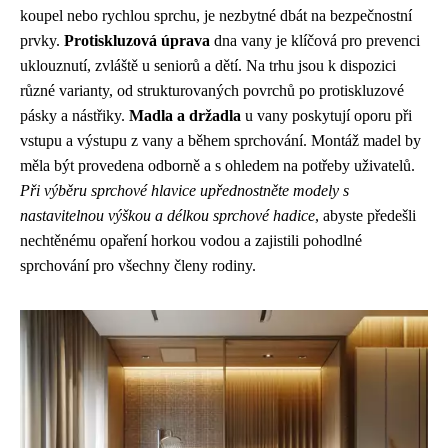
koupel nebo rychlou sprchu, je nezbytné dbát na bezpečnostní
prvky.
Protiskluzová úprava
dna vany je klíčová pro prevenci
uklouznutí, zvláště u seniorů a dětí. Na trhu jsou k dispozici
různé varianty, od strukturovaných povrchů po protiskluzové
pásky a nástřiky.
Madla a držadla
u vany poskytují oporu při
vstupu a výstupu z vany a během sprchování. Montáž madel by
měla být provedena odborně a s ohledem na potřeby uživatelů.
Při výběru sprchové hlavice upřednostněte modely s
nastavitelnou výškou a délkou sprchové hadice
, abyste předešli
nechtěnému opaření horkou vodou a zajistili pohodlné
sprchování pro všechny členy rodiny.