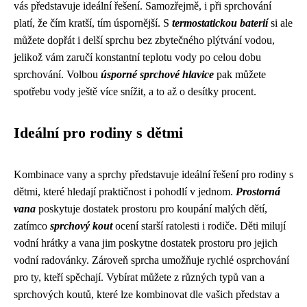
vás představuje ideální řešení. Samozřejmě, i při sprchování
platí, že čím kratší, tím úspornější. S
termostatickou baterií
si ale
můžete dopřát i delší sprchu bez zbytečného plýtvání vodou,
jelikož vám zaručí konstantní teplotu vody po celou dobu
sprchování. Volbou
úsporné sprchové hlavice
pak můžete
spotřebu vody ještě více snížit, a to až o desítky procent.
Ideální pro rodiny s dětmi
Kombinace vany a sprchy představuje ideální řešení pro rodiny s
dětmi, které hledají praktičnost i pohodlí v jednom.
Prostorná
vana
poskytuje dostatek prostoru pro koupání malých dětí,
zatímco
sprchový kout
ocení starší ratolesti i rodiče. Děti milují
vodní hrátky a vana jim poskytne dostatek prostoru pro jejich
vodní radovánky. Zároveň sprcha umožňuje rychlé osprchování
pro ty, kteří spěchají. Vybírat můžete z různých typů van a
sprchových koutů, které lze kombinovat dle vašich představ a