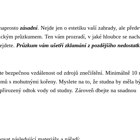
 naprosto
zásadní
. Nejde jen o estetiku vaší zahrady, ale před
gickým průzkumem. Ten vám prozradí, v jaké hloubce se nach
bejdete.
Průzkum vám ušetří zklamání z pozdějšího nedostat
te bezpečnou vzdálenost od zdrojů znečištění. Minimálně 10 
tromů s mohutnými kořeny. Myslete na to, že studna by měla b
přirozený odtok vody od studny. Zároveň dbejte na snadnou
ovat následující materiály a nářadí: