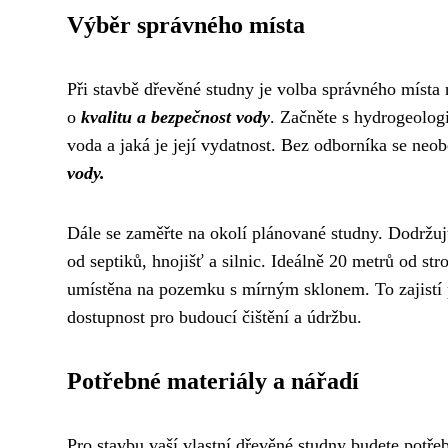
Výběr správného místa
Při stavbě dřevěné studny je volba správného místa
o
kvalitu a bezpečnost vody
. Začněte s hydrogeolo
voda a jaká je její vydatnost. Bez odborníka se neo
vody.
Dále se zaměřte na okolí plánované studny. Dodržuj
od septiků, hnojišť a silnic. Ideálně 20 metrů od s
umístěna na pozemku s mírným sklonem. To zajistí 
dostupnost pro budoucí čištění a údržbu.
Potřebné materiály a nářadí
Pro stavbu vaší vlastní dřevěné studny budete potřeb