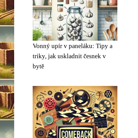
Vonný upír v paneláku: Tipy a
triky, jak uskladnit česnek v
bytě