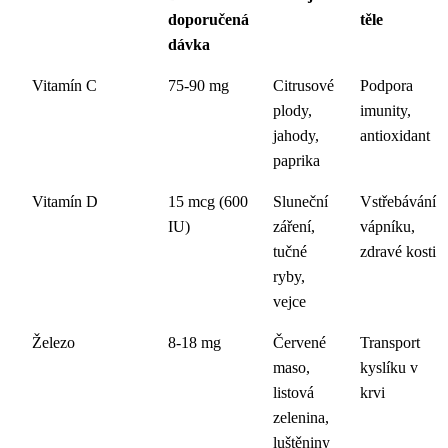
doporučená
těle
dávka
Vitamín C
75-90 mg
Citrusové
Podpora
plody,
imunity,
jahody,
antioxidant
paprika
Vitamín D
15 mcg (600
Sluneční
Vstřebávání
IU)
záření,
vápníku,
tučné
zdravé kosti
ryby,
vejce
Železo
8-18 mg
Červené
Transport
maso,
kyslíku v
listová
krvi
zelenina,
luštěniny