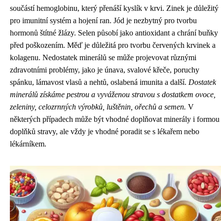
součástí hemoglobinu, který přenáší kyslík v krvi. Zinek je důležitý
pro imunitní systém a hojení ran. Jód je nezbytný pro tvorbu
hormonů štítné žlázy. Selen působí jako antioxidant a chrání buňky
před poškozením. Měď je důležitá pro tvorbu červených krvinek a
kolagenu. Nedostatek minerálů se může projevovat různými
zdravotními problémy, jako je únava, svalové křeče, poruchy
spánku, lámavost vlasů a nehtů, oslabená imunita a další.
Dostatek
minerálů získáme pestrou a vyváženou stravou s dostatkem ovoce,
zeleniny, celozrnných výrobků, luštěnin, ořechů a semen.
V
některých případech může být vhodné doplňovat minerály i formou
doplňků stravy, ale vždy je vhodné poradit se s lékařem nebo
lékárníkem.