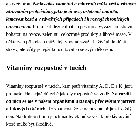
a krvetvorbu.
Nedostatek vitamínů a minerálů může vést k různým
zdravotním problémům, jako je únava, oslabená imunita,
lámavost kostí a v závažných případech i k rozvoji chronických
onemocnění.
Proto je důležité dbát na pestrou a vyváženou stravu
bohatou na ovoce, zeleninu, celozrnné produkty a libové maso. V
některých případech může být vhodné zvážit i užívání doplňků
stravy, ale vždy je lepší konzultovat to se svým lékařem.
Vitamíny rozpustné v tucích
Vitamíny rozpustné v tucích, kam patří vitamíny A, D, E a K, jsou
pro naše tělo stejně důležité jako ty rozpustné ve vodě.
Na rozdíl
od nich se ale v našem organismu ukládají, především v játrech
a tukových tkáních.
To znamená, že je nemusíme přijímat každý
den. Na druhou stranu jejich nadbytek může vést k předávkování,
které může být škodlivé.