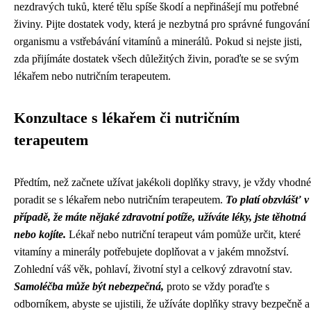
nezdravých tuků, které tělu spíše škodí a nepřinášejí mu potřebné
živiny. Pijte dostatek vody, která je nezbytná pro správné fungování
organismu a vstřebávání vitamínů a minerálů. Pokud si nejste jisti,
zda přijímáte dostatek všech důležitých živin, poraďte se se svým
lékařem nebo nutričním terapeutem.
Konzultace s lékařem či nutričním
terapeutem
Předtím, než začnete užívat jakékoli doplňky stravy, je vždy vhodné
poradit se s lékařem nebo nutričním terapeutem.
To platí obzvlášť v
případě, že máte nějaké zdravotní potíže, užíváte léky, jste těhotná
nebo kojíte.
Lékař nebo nutriční terapeut vám pomůže určit, které
vitamíny a minerály potřebujete doplňovat a v jakém množství.
Zohlední váš věk, pohlaví, životní styl a celkový zdravotní stav.
Samoléčba může být nebezpečná,
proto se vždy poraďte s
odborníkem, abyste se ujistili, že užíváte doplňky stravy bezpečně a