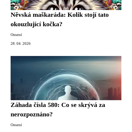
Něvská maškaráda: Kolik stojí tato
okouzlující kočka?
Ostatní
28. 04. 2026
Záhada čísla 580: Co se skrývá za
nerozpoznáno?
Ostatní