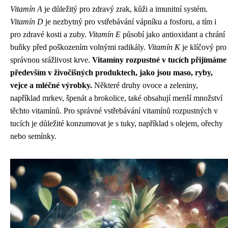
Vitamín A
je důležitý pro zdravý zrak, kůži a imunitní systém.
Vitamín D
je nezbytný pro vstřebávání vápníku a fosforu, a tím i
pro zdravé kosti a zuby.
Vitamín E
působí jako antioxidant a chrání
buňky před poškozením volnými radikály.
Vitamín K
je klíčový pro
správnou srážlivost krve.
Vitamíny rozpustné v tucích přijímáme
především v živočišných produktech, jako jsou maso, ryby,
vejce a mléčné výrobky.
Některé druhy ovoce a zeleniny,
například mrkev, špenát a brokolice, také obsahují menší množství
těchto vitamínů. Pro správné vstřebávání vitamínů rozpustných v
tucích je důležité konzumovat je s tuky, například s olejem, ořechy
nebo semínky.