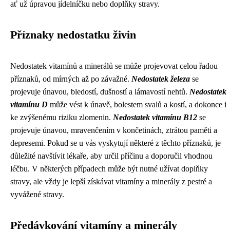
ať už úpravou jídelníčku nebo doplňky stravy.
Příznaky nedostatku živin
Nedostatek vitamínů a minerálů se může projevovat celou řadou
příznaků, od mírných až po závažné.
Nedostatek železa
se
projevuje únavou, bledostí, dušností a lámavostí nehtů.
Nedostatek
vitamínu D
může vést k únavě, bolestem svalů a kostí, a dokonce i
ke zvýšenému riziku zlomenin.
Nedostatek vitamínu B12
se
projevuje únavou, mravenčením v končetinách, ztrátou paměti a
depresemi. Pokud se u vás vyskytují některé z těchto příznaků, je
důležité navštívit lékaře, aby určil příčinu a doporučil vhodnou
léčbu. V některých případech může být nutné užívat doplňky
stravy, ale vždy je lepší získávat vitamíny a minerály z pestré a
vyvážené stravy.
Předávkování vitamíny a minerály