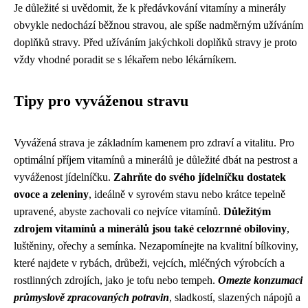
Je důležité si uvědomit, že k předávkování vitamíny a minerály
obvykle nedochází běžnou stravou, ale spíše nadměrným užíváním
doplňků stravy. Před užíváním jakýchkoli doplňků stravy je proto
vždy vhodné poradit se s lékařem nebo lékárníkem.
Tipy pro vyváženou stravu
Vyvážená strava je základním kamenem pro zdraví a vitalitu. Pro
optimální příjem vitamínů a minerálů je důležité dbát na pestrost a
vyváženost jídelníčku.
Zahrňte do svého jídelníčku dostatek
ovoce a zeleniny
, ideálně v syrovém stavu nebo krátce tepelně
upravené, abyste zachovali co nejvíce vitamínů.
Důležitým
zdrojem vitamínů a minerálů jsou také celozrnné obiloviny
,
luštěniny, ořechy a semínka. Nezapomínejte na kvalitní bílkoviny,
které najdete v rybách, drůbeži, vejcích, mléčných výrobcích a
rostlinných zdrojích, jako je tofu nebo tempeh.
Omezte konzumaci
průmyslově zpracovaných potravin
, sladkostí, slazených nápojů a