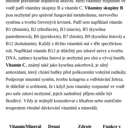
musíme pravidelně doplňovat stravou. Mezi vitamíny rozpustné ve
vodě patří vitamíny skupiny B a vitamín C.
Vitamíny skupiny B
jsou nezbytné pro správné fungování metabolismu, nervového
systému a tvorbu červených krvinek. Patří sem například vitamín
B1 (thiamin), B2 (riboflavin), B3 (niacin), B5 (kyselina
pantothenová), B6 (pyridoxin), B7 (biotin), B9 (kyselina listová) a
B12 (kobalamin). Každý z těchto vitamínů má v těle specifickou
roli. Například vitamín B12 je důležitý pro zdravé nervy a tvorbu
DNA, zatímco kyselina listová je nezbytná pro růst a vývoj buněk.
Vitamín C
, známý také jako kyselina askorbová, je silný
antioxidant, který chrání buňky před poškozením volnými radikály.
Podporuje imunitní systém, tvorbu kolagenu a vstřebávání železa.
Je důležité si uvědomit, že i když jsou vitamíny rozpustné ve vodě
pro naše zdraví nezbytné, jejich nadměrný příjem může být
škodlivý. Vždy je nejlepší konzultovat s lékařem nebo nutričním
terapeutem vhodné dávkování vitamínů a minerálů.
Vitamín/Minerál
Denní
Zdroje
Funkce v