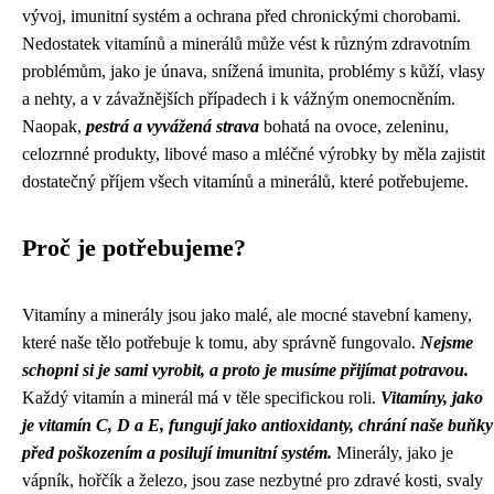
vývoj, imunitní systém a ochrana před chronickými chorobami.
Nedostatek vitamínů a minerálů může vést k různým zdravotním
problémům, jako je únava, snížená imunita, problémy s kůží, vlasy
a nehty, a v závažnějších případech i k vážným onemocněním.
Naopak,
pestrá a vyvážená strava
bohatá na ovoce, zeleninu,
celozrnné produkty, libové maso a mléčné výrobky by měla zajistit
dostatečný příjem všech vitamínů a minerálů, které potřebujeme.
Proč je potřebujeme?
Vitamíny a minerály jsou jako malé, ale mocné stavební kameny,
které naše tělo potřebuje k tomu, aby správně fungovalo.
Nejsme
schopni si je sami vyrobit, a proto je musíme přijímat potravou.
Každý vitamín a minerál má v těle specifickou roli.
Vitamíny, jako
je vitamín C, D a E, fungují jako antioxidanty, chrání naše buňky
před poškozením a posilují imunitní systém.
Minerály, jako je
vápník, hořčík a železo, jsou zase nezbytné pro zdravé kosti, svaly