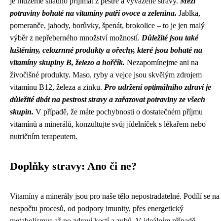
je můžeme snadno přijímat z pestré a vyvážené stravy.
Mezi
potraviny bohaté na vitamíny patří ovoce a zelenina.
Jablka,
pomeranče, jahody, borůvky, špenát, brokolice – to je jen malý
výběr z nepřeberného množství možností.
Důležité jsou také
luštěniny, celozrnné produkty a ořechy, které jsou bohaté na
vitamíny skupiny B, železo a hořčík.
Nezapomínejme ani na
živočišné produkty. Maso, ryby a vejce jsou skvělým zdrojem
vitamínu B12, železa a zinku.
Pro udržení optimálního zdraví je
důležité dbát na pestrost stravy a zařazovat potraviny ze všech
skupin.
V případě, že máte pochybnosti o dostatečném příjmu
vitamínů a minerálů, konzultujte svůj jídelníček s lékařem nebo
nutričním terapeutem.
Doplňky stravy: Ano či ne?
Vitamíny a minerály jsou pro naše tělo nepostradatelné. Podílí se na
nespočtu procesů, od podpory imunity, přes energetický
metabolismus až po zdraví kostí a zubů. V ideálním případě