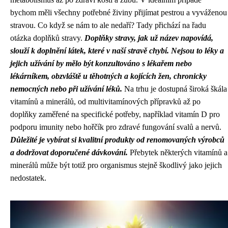
bychom měli všechny potřebné živiny přijímat pestrou a vyváženou
stravou. Co když se nám to ale nedaří? Tady přichází na řadu
otázka doplňků stravy.
Doplňky stravy, jak už název napovídá,
slouží k doplnění látek, které v naší stravě chybí.
Nejsou to léky a
jejich užívání by mělo být konzultováno s lékařem nebo
lékárníkem, obzvláště u těhotných a kojících žen, chronicky
nemocných nebo při užívání léků.
Na trhu je dostupná široká škála
vitamínů a minerálů, od multivitamínových přípravků až po
doplňky zaměřené na specifické potřeby, například vitamín D pro
podporu imunity nebo hořčík pro zdravé fungování svalů a nervů.
Důležité je vybírat si kvalitní produkty od renomovaných výrobců
a dodržovat doporučené dávkování.
Přebytek některých vitamínů a
minerálů může být totiž pro organismus stejně škodlivý jako jejich
nedostatek.