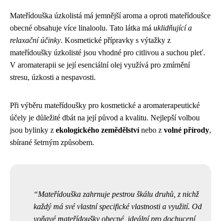
Mateřídouška úzkolistá má jemnější aroma a oproti mateřídoušce
obecné obsahuje více linaloolu. Tato látka má
uklidňující a
relaxační účinky
. Kosmetické přípravky s výtažky z
mateřídoušky úzkolisté jsou vhodné pro citlivou a suchou pleť.
V aromaterapii se její esenciální olej využívá pro zmírnění
stresu, úzkosti a nespavosti.
Při výběru mateřídoušky pro kosmetické a aromaterapeutické
účely je důležité dbát na její původ a kvalitu. Nejlepší volbou
jsou bylinky z
ekologického zemědělství
nebo z
volné přírody
,
sbírané šetrným způsobem.
Mateřídouška zahrnuje pestrou škálu druhů, z nichž
každý má své vlastní specifické vlastnosti a využití. Od
voňavé mateřídoušky obecné, ideální pro dochucení