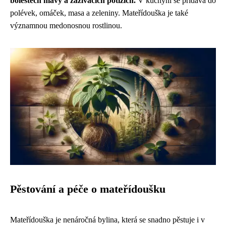
bolestech hlavy a zažívacích potížích.
V kuchyni se přidává do
polévek, omáček, masa a zeleniny. Mateřídouška je také
významnou medonosnou rostlinou.
Pěstování a péče o mateřídoušku
Mateřídouška je nenáročná bylina, která se snadno pěstuje i v