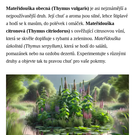
Mateřídouška obecná (Thymus vulgaris)
je asi nejznámější a
nejpoužívanější druh. Její chuť a aroma jsou silné, lehce štiplavé
a hodí se k masům, do polévek i omáček.
Mateřídouška
citronová (Thymus citriodorus)
s osvěžující citrusovou vůní,
která se skvěle doplňuje s rybami a zeleninou.
Mateřídouška
úzkolistá (Thymus serpyllum)
, která se hodí do salátů,
pomazánek nebo na ozdobu dezertů. Experimentujte s různými
druhy a objevte tak tu pravou chuť pro vaše pokrmy.