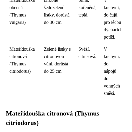
Mateřídouška
Drobné
Silná,
V
obecná
šedozelené
kořeněná,
kuchyni,
(Thymus
lístky, dorůstá
teplá.
do čajů,
vulgaris)
do 30 cm.
pro léčbu
dýchacích
potíží.
Mateřídouška
Zelené lístky s
Svěží,
V
citronová
citronovou
citrusová.
kuchyni,
(Thymus
vůní, dorůstá
do
citriodorus)
do 25 cm.
nápojů,
do
vonných
směsí.
Mateřídouška citronová (Thymus
citriodorus)