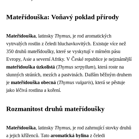
Mateřídouška: Voňavý poklad přírody
Mateřídouška
, latinsky
Thymus
, je rod aromatických
vytrvalých rostlin z čeledi hluchavkovitých. Existuje více než
350 druhů mateřídoušky, které se vyskytují v mírném pásu
Evropy, Asie a severní Afriky. V České republice je nejznámější
mateřídouška úzkolistá
(
Thymus serpyllum
), která roste na
slunných stráních, mezích a pastvinách. Dalším běžným druhem
je
mateřídouška obecná
(
Thymus vulgaris
), která se pěstuje
jako léčivá rostlina a koření.
Rozmanitost druhů mateřídoušky
Mateřídouška
, latinsky
Thymus
, je rod zahrnující stovky druhů
a jejich kříženců. Tato
aromatická bylina
z čeledi