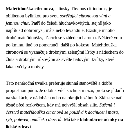
Mateřídouška citronová
, latinsky Thymus citriodorus, je
oblíbenou bylinkou pro svou
osvěžující citronovou vůni a
jemnou chuť
. Patří do čeledi hluchavkovitých, stejně jako
například dobromysl, máta nebo levandule. Existuje mnoho
druhů mateřídoušky, lišících se vzhledem i aroma. Některé voní
po kmínu, jiné po pomeranči, další po kokosu. Mateřídouška
citronová se vyznačuje drobnými zelenými lístky s nádechem do
žluta a drobnými růžovými až světle fialovými kvítky, které
lákají včely a motýly.
Tato nenáročná trvalka preferuje slunná stanoviště a dobře
propustnou půdu. Je odolná vůči suchu a mrazu, proto se jí daří i
na skalkách, v nádobách nebo na okrajích záhonů. Sklízí se nať
těsně před rozkvětem, kdy má nejvyšší obsah silic.
Sušená i
čerstvá mateřídouška citronová se používá k dochucení masa,
ryb, polévek, omáček i dezertů.
Má také
blahodárné účinky na
lidské zdraví
.