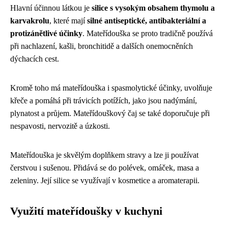
Hlavní účinnou látkou je
silice s vysokým obsahem thymolu a
karvakrolu
, které mají
silné antiseptické, antibakteriální a
protizánětlivé účinky
. Mateřídouška se proto tradičně používá
při nachlazení, kašli, bronchitidě a dalších onemocněních
dýchacích cest.
Kromě toho má mateřídouška i spasmolytické účinky, uvolňuje
křeče a pomáhá při trávicích potížích, jako jsou nadýmání,
plynatost a průjem. Mateřídouškový čaj se také doporučuje při
nespavosti, nervozitě a úzkosti.
Mateřídouška je skvělým doplňkem stravy a lze ji používat
čerstvou i sušenou. Přidává se do polévek, omáček, masa a
zeleniny. Její silice se využívají v kosmetice a aromaterapii.
Využití mateřídoušky v kuchyni