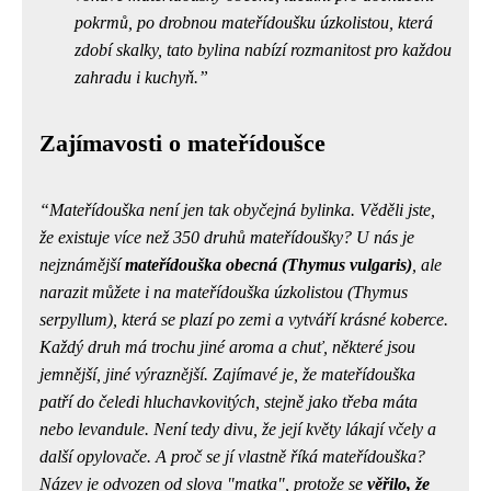
pokrmů, po drobnou mateřídoušku úzkolistou, která
zdobí skalky, tato bylina nabízí rozmanitost pro každou
zahradu i kuchyň.
Zajímavosti o mateřídoušce
Mateřídouška není jen tak obyčejná bylinka. Věděli jste,
že existuje více než 350 druhů mateřídoušky? U nás je
nejznámější
mateřídouška obecná (Thymus vulgaris)
, ale
narazit můžete i na
mateřídouška úzkolistou (Thymus
serpyllum)
, která se plazí po zemi a vytváří krásné koberce.
Každý druh má trochu jiné aroma a chuť, některé jsou
jemnější, jiné výraznější. Zajímavé je, že mateřídouška
patří do čeledi hluchavkovitých, stejně jako třeba máta
nebo levandule. Není tedy divu, že její květy lákají včely a
další opylovače. A proč se jí vlastně říká mateřídouška?
Název je odvozen od slova "matka", protože se
věřilo, že