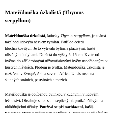
Mateřídouška úzkolistá (Thymus
serpyllum)
Mateřídouška úzkolistá
, latinsky
Thymus serpyllum
, je známá
také pod lidovým názvem
tymián
. Patří do čeledi
hluchavkovitých. Je to vytrvalá bylina s plazivými, hustě
olistěnými lodyhami. Dorůstá do výšky 5–15 cm. Kvete od
května do září drobnými růžovofialovými květy uspořádanými v
hustých hlávkách. Plodem je tvrdka. Mateřídouška úzkolistá je
rozšířena v Evropě, Asii a severní Africe. U nás roste na
slunných stráních, pastvinách a mezích.
Mateřídouška je oblíbenou bylinkou v kuchyni i v lidovém
léčitelství. Obsahuje silice s antiseptickými, protizánětlivými a
uklidňujícími účinky.
Používá se při nachlazení, kašli,