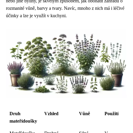
nebo jiné byliny, je skvělým způsobem, jak obohatit zahradu o
rozmanité vůně, barvy a tvary. Navíc, mnoho z nich má i léčivé
účinky a lze je využít v kuchyni.
Druh
Vzhled
Vůně
Použití
mateřídoušky