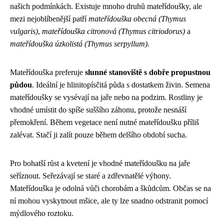
našich podmínkách. Existuje mnoho druhů mateřídoušky, ale
mezi nejoblíbenější patří
mateřídouška obecná (Thymus
vulgaris)
,
mateřídouška citronová (Thymus citriodorus)
a
mateřídouška úzkolistá (Thymus serpyllum)
.
Mateřídouška preferuje
slunné stanoviště s dobře propustnou
půdou
. Ideální je hlinitopísčitá půda s dostatkem živin. Semena
mateřídoušky se vysévají na jaře nebo na podzim. Rostliny je
vhodné umístit do spíše suššího záhonu, protože nesnáší
přemokření. Během vegetace není nutné mateřídoušku příliš
zalévat. Stačí ji zalít pouze během delšího období sucha.
Pro bohatší růst a kvetení je vhodné mateřídoušku na jaře
seříznout. Seřezávají se staré a zdřevnatělé výhony.
Mateřídouška je odolná vůči chorobám a škůdcům. Občas se na
ní mohou vyskytnout mšice, ale ty lze snadno odstranit pomocí
mýdlového roztoku.