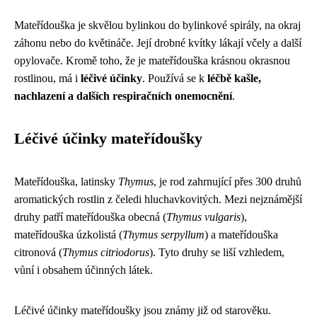
Mateřídouška je skvělou bylinkou do bylinkové spirály, na okraj
záhonu nebo do květináče. Její drobné kvítky lákají včely a další
opylovače. Kromě toho, že je mateřídouška krásnou okrasnou
rostlinou, má i
léčivé účinky
. Používá se k
léčbě kašle,
nachlazení a dalších respiračních onemocnění
.
Léčivé účinky mateřídoušky
Mateřídouška, latinsky
Thymus
, je rod zahrnující přes 300 druhů
aromatických rostlin z čeledi hluchavkovitých. Mezi nejznámější
druhy patří mateřídouška obecná (
Thymus vulgaris
),
mateřídouška úzkolistá (
Thymus serpyllum
) a mateřídouška
citronová (
Thymus citriodorus
). Tyto druhy se liší vzhledem,
vůní i obsahem účinných látek.
Léčivé účinky mateřídoušky jsou známy již od starověku.