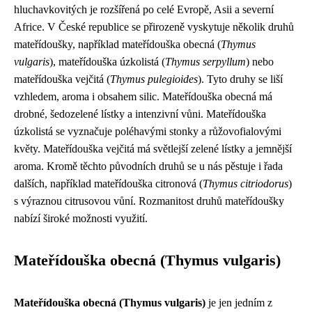
hluchavkovitých je rozšířená po celé Evropě, Asii a severní
Africe. V České republice se přirozeně vyskytuje několik druhů
mateřídoušky, například mateřídouška obecná (
Thymus
vulgaris
), mateřídouška úzkolistá (
Thymus serpyllum
) nebo
mateřídouška vejčitá (
Thymus pulegioides
). Tyto druhy se liší
vzhledem, aroma i obsahem silic. Mateřídouška obecná má
drobné, šedozelené lístky a intenzivní vůni. Mateřídouška
úzkolistá se vyznačuje poléhavými stonky a růžovofialovými
květy. Mateřídouška vejčitá má světlejší zelené lístky a jemnější
aroma. Kromě těchto původních druhů se u nás pěstuje i řada
dalších, například mateřídouška citronová (
Thymus citriodorus
)
s výraznou citrusovou vůní. Rozmanitost druhů mateřídoušky
nabízí široké možnosti využití.
Mateřídouška obecná (Thymus vulgaris)
Mateřídouška obecná (Thymus vulgaris)
je jen jedním z