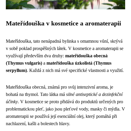
Mateřídouška v kosmetice a aromaterapii
Mateřídouška, tato nenápadná bylinka s omamnou vůní, skrývá
v sobě poklad prospěšných látek. V kosmetice a aromaterapii se
využívají především dva druhy:
mateřídouška obecná
(Thymus vulgaris)
a
mateřídouška úzkolistá (Thymus
serpyllum)
. Každá z nich má své specifické vlastnosti a využití.
Mateřídouška obecná, známá pro svůj intenzivní aroma, je
bohatá na thymol. Tato látka má
silné antiseptické a dezinfekční
účinky
. V kosmetice se proto přidává do produktů určených pro
problematickou pleť, jako jsou pleťové vody, masky či mýdla. V
aromaterapii se používá její esenciální olej, který pomáhá při
nachlazení, kašli a bolestech hlavy.