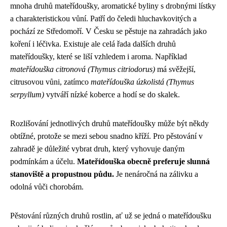
mnoha druhů mateřídoušky, aromatické byliny s drobnými lístky
a charakteristickou vůní. Patří do čeledi hluchavkovitých a
pochází ze Středomoří. V Česku se pěstuje na zahradách jako
koření i léčivka. Existuje ale celá řada dalších druhů
mateřídoušky, které se liší vzhledem i aroma. Například
mateřídouška citronová (Thymus citriodorus)
má svěžejší,
citrusovou vůni, zatímco
mateřídouška úzkolistá (Thymus
serpyllum)
vytváří nízké koberce a hodí se do skalek.
Rozlišování jednotlivých druhů mateřídoušky může být někdy
obtížné, protože se mezi sebou snadno kříží. Pro pěstování v
zahradě je důležité vybrat druh, který vyhovuje daným
podmínkám a účelu.
Mateřídouška obecně preferuje slunná
stanoviště a propustnou půdu.
Je nenáročná na zálivku a
odolná vůči chorobám.
Pěstování různých druhů rostlin, ať už se jedná o mateřídoušku