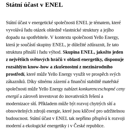
Státní účast v ENEL
Státní účast v energetické společnosti ENEL je tématem, které
vyvolává řadu otázek ohledně vlastnické struktury a jejího
dopadu na spotřebitele. V kontextu společnosti Yello Energy,
která je součástí skupiny ENEL, je důležité zdůraznit, že tato
struktura přináší i řadu výhod.
Skupina ENEL, jakožto jeden
z největších světových hráčů v oblasti energetiky, disponuje
rozsáhlým know-how a zkušenostmi z mezinárodního
prostředí
, které může Yello Energy využít ve prospěch svých
zákazníků. Díky silnému zázemí a finanční stabilitě mateřské
společnosti může Yello Energy nabízet
konkurenceschopné ceny
energií
a zároveň investovat do inovativních řešení a
modernizace sítí. Příkladem může být rozvoj chytrých sítí a
obnovitelných zdrojů energie, které jsou klíčové pro udržitelnou
budoucnost. Státní účast v ENEL tak nepřímo přispívá k rozvoji
moderní a ekologické energetiky i v České republice.