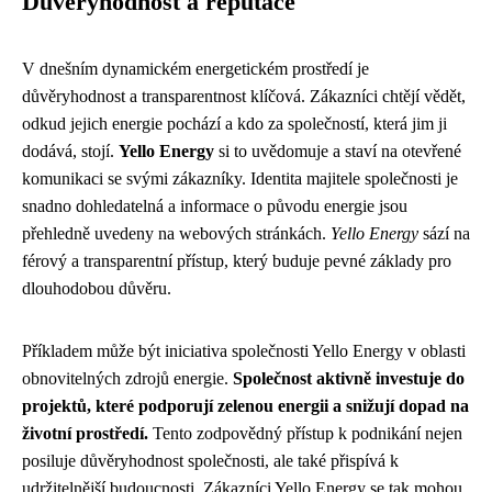
Důvěryhodnost a reputace
V dnešním dynamickém energetickém prostředí je
důvěryhodnost a transparentnost klíčová. Zákazníci chtějí vědět,
odkud jejich energie pochází a kdo za společností, která jim ji
dodává, stojí.
Yello Energy
si to uvědomuje a staví na otevřené
komunikaci se svými zákazníky. Identita majitele společnosti je
snadno dohledatelná a informace o původu energie jsou
přehledně uvedeny na webových stránkách.
Yello Energy
sází na
férový a transparentní přístup, který buduje pevné základy pro
dlouhodobou důvěru.
Příkladem může být iniciativa společnosti Yello Energy v oblasti
obnovitelných zdrojů energie.
Společnost aktivně investuje do
projektů, které podporují zelenou energii a snižují dopad na
životní prostředí.
Tento zodpovědný přístup k podnikání nejen
posiluje důvěryhodnost společnosti, ale také přispívá k
udržitelnější budoucnosti. Zákazníci Yello Energy se tak mohou