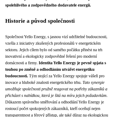
spolehlivého a zodpovědného dodavatele energií.
Historie a původ společnosti
Společnost Yello Energy, s jasnou vizí udržitelné budoucnosti,
vzešla z iniciativy zkušených profesionálů v energetickém
sektoru. Jejich cílem bylo od samého počátku přinést na trh
inovativní a ekologicky zodpovědné řešení pro moderní
domácnosti a firmy.
Identita Yello Energy je pevně spjata s
touhou po změně a odhodláním utvářet energetiku
budoucnosti.
Tým stojící za Yello Energy spojuje vášeň pro
inovace a hluboké znalosti energetického trhu.
Tato synergie
umožňuje společnosti pružně reagovat na potřeby zákazníků a
přicházet s nabídkou, která je šitá na míru jejich požadavkům.
Důkazem správného směřování a odhodlání Yello Energy je
rostoucí počet spokojených zákazníků, kteří oceňují nejen
transparentnost a férový přístup, ale také důraz na ekologickou