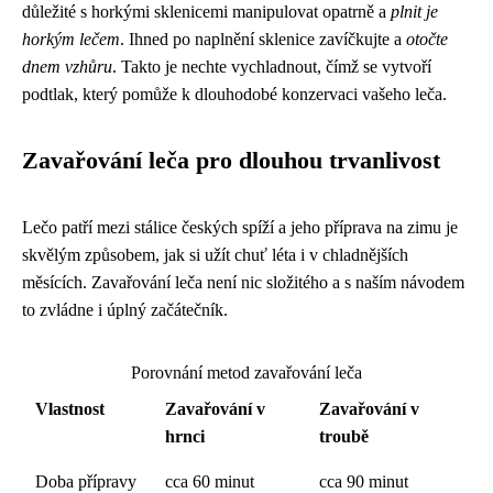
důležité s horkými sklenicemi manipulovat opatrně a
plnit je
horkým lečem
. Ihned po naplnění sklenice zavíčkujte a
otočte
dnem vzhůru
. Takto je nechte vychladnout, čímž se vytvoří
podtlak, který pomůže k dlouhodobé konzervaci vašeho leča.
Zavařování leča pro dlouhou trvanlivost
Lečo patří mezi stálice českých spíží a jeho příprava na zimu je
skvělým způsobem, jak si užít chuť léta i v chladnějších
měsících. Zavařování leča není nic složitého a s naším návodem
to zvládne i úplný začátečník.
Porovnání metod zavařování leča
Vlastnost
Zavařování v
Zavařování v
hrnci
troubě
Doba přípravy
cca 60 minut
cca 90 minut