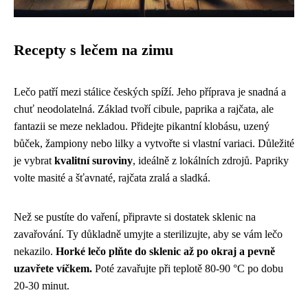
Recepty s lečem na zimu
Lečo patří mezi stálice českých spíží. Jeho příprava je snadná a
chuť neodolatelná. Základ tvoří cibule, paprika a rajčata, ale
fantazii se meze nekladou. Přidejte pikantní klobásu, uzený
bůček, žampiony nebo lilky a vytvořte si vlastní variaci. Důležité
je vybrat
kvalitní suroviny
, ideálně z lokálních zdrojů. Papriky
volte masité a šťavnaté, rajčata zralá a sladká.
Než se pustíte do vaření, připravte si dostatek sklenic na
zavařování. Ty důkladně umyjte a sterilizujte, aby se vám lečo
nekazilo.
Horké lečo plňte do sklenic až po okraj a pevně
uzavřete víčkem.
Poté zavařujte při teplotě 80-90 °C po dobu
20-30 minut.