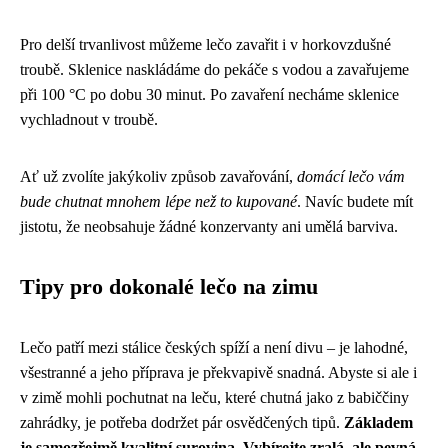
Pro delší trvanlivost můžeme lečo zavařit i v horkovzdušné
troubě. Sklenice naskládáme do pekáče s vodou a zavařujeme
při 100 °C po dobu 30 minut. Po zavaření necháme sklenice
vychladnout v troubě.
Ať už zvolíte jakýkoliv způsob zavařování,
domácí lečo vám
bude chutnat mnohem lépe než to kupované
. Navíc budete mít
jistotu, že neobsahuje žádné konzervanty ani umělá barviva.
Tipy pro dokonalé lečo na zimu
Lečo patří mezi stálice českých spíží a není divu – je lahodné,
všestranné a jeho příprava je překvapivě snadná. Abyste si ale i
v zimě mohli pochutnat na leču, které chutná jako z babiččiny
zahrádky, je potřeba dodržet pár osvědčených tipů.
Základem
je samozřejmě kvalitní surovina. Vybírejte zralá, ale pevná