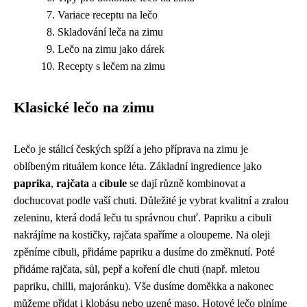
Variace receptu na lečo
Skladování leča na zimu
Lečo na zimu jako dárek
Recepty s lečem na zimu
Klasické lečo na zimu
Lečo je stálicí českých spíží a jeho příprava na zimu je
oblíbeným rituálem konce léta. Základní ingredience jako
paprika
,
rajčata
a
cibule
se dají různě kombinovat a
dochucovat podle vaší chuti. Důležité je vybrat kvalitní a zralou
zeleninu, která dodá leču tu správnou chuť. Papriku a cibuli
nakrájíme na kostičky, rajčata spaříme a oloupeme. Na oleji
zpěníme cibuli, přidáme papriku a dusíme do změknutí. Poté
přidáme rajčata, sůl, pepř a koření dle chuti (např. mletou
papriku, chilli, majoránku). Vše dusíme doměkka a nakonec
můžeme přidat i klobásu nebo uzené maso. Hotové lečo plníme