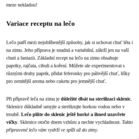
meze nekladou!
Variace receptu na lečo
Lečo patří mezi nejoblíbenější způsoby, jak si uchovat chuť léta i
na zimu. Jeho příprava je snadná a variabilní, záleží jen na vaší
chuti a fantazii. Základní recept na lečo na zimu obsahuje
papriky, rajčata, cibuli a koření. Můžete ale experimentovat s
různými druhy paprik, přidat feferonky pro pálivější chuť, lišky
pro zemitější aroma nebo cuketu pro jemnější chuť.
Při přípravě leča na zimu je
důležité dbát na sterilizaci sklenic
.
Sklenice důkladně umyjte a sterilizujte horkou vodou nebo v
troubě.
Lečo plňte do sklenic ještě horké a ihned uzavřete
víčky
. Sklenice otočte dnem vzhůru a nechte vychladnout.
Takto
připravené lečo vám vydrží ve spíži až do zimy.