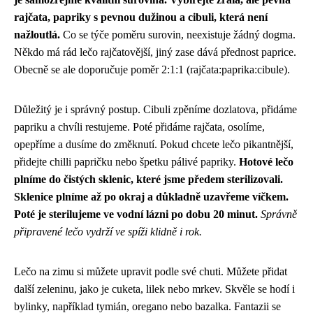
rajčata, papriky s pevnou dužinou a cibuli, která není
nažloutlá.
Co se týče poměru surovin, neexistuje žádný dogma.
Někdo má rád lečo rajčatovější, jiný zase dává přednost paprice.
Obecně se ale doporučuje poměr 2:1:1 (rajčata:paprika:cibule).
Důležitý je i správný postup. Cibuli zpěníme dozlatova, přidáme
papriku a chvíli restujeme. Poté přidáme rajčata, osolíme,
opepříme a dusíme do změknutí. Pokud chcete lečo pikantnější,
přidejte chilli papričku nebo špetku pálivé papriky.
Hotové lečo
plníme do čistých sklenic, které jsme předem sterilizovali.
Sklenice plníme až po okraj a důkladně uzavřeme víčkem.
Poté je sterilujeme ve vodní lázni po dobu 20 minut.
Správně
připravené lečo vydrží ve spíži klidně i rok.
Lečo na zimu si můžete upravit podle své chuti. Můžete přidat
další zeleninu, jako je cuketa, lilek nebo mrkev. Skvěle se hodí i
bylinky, například tymián, oregano nebo bazalka. Fantazii se