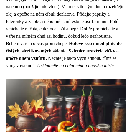
najemno (použijte rukavice!). V hrnci s tlustým dnem rozehřejte
olej a opečte na něm cibuli dozlatova. Přidejte papriky a
feferonky a za občasného míchání restujte asi 15 minut. Poté
vmíchejte rajčata, cukr, ocet, sůl a pepř. Dobře promíchejte a
vařte na mírném ohni asi hodinu, dokud lečo nezhoustne.
Během vaření občas promíchejte.
Hotové lečo ihned plňte do
čistých, sterilizovaných sklenic. Sklenice uzavřete víčky a
otočte dnem vzhůru.
Nechte je takto vychladnout, čímž se
samy zavakuojí.
Uskladněte na chladném a tmavém místě.