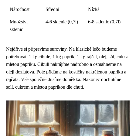
Náročnost
Střední
Nízká
Množství
4-6 sklenic (0,7l)
6-8 sklenic (0,7l)
sklenic
Nejdříve si připravíme suroviny. Na klasické lečo budeme
potřebovat: 1 kg cibule, 1 kg paprik, 1 kg rajčat, olej, sůl, cukr a
mletou papriku. Cibuli nakrájíme nadrobno a osmahneme na
oleji dozlatova. Poté přidáme na kostičky nakrájenou papriku a
rajčata. Vše společně dusíme doměkka. Nakonec dochutíme
solí, cukrem a mletou paprikou dle chuti.