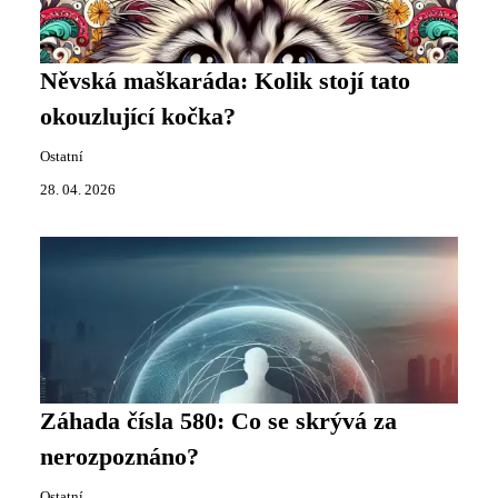
Něvská maškaráda: Kolik stojí tato
okouzlující kočka?
Ostatní
28. 04. 2026
Záhada čísla 580: Co se skrývá za
nerozpoznáno?
Ostatní