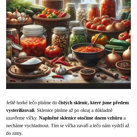
Ještě horké lečo plníme do
čistých sklenic, které jsme předem
vysterilizovali
. Sklenice plníme až po okraj a důkladně
uzavřeme víčky.
Naplněné sklenice otočíme dnem vzhůru
a
necháme vychladnout. Tím se víčka zavaří a lečo nám vydrží až
do zimy.