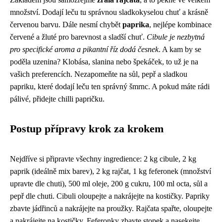
množství. Dodají leču tu správnou sladkokyselou chuť a krásně
červenou barvu. Dále nesmí chybět
paprika
, nejlépe kombinace
červené a žluté pro barevnost a sladší chuť.
Cibule je nezbytná
pro specifické aroma a pikantní říz dodá česnek
. A kam by se
poděla uzenina? Klobása, slanina nebo špekáček, to už je na
vašich preferencích. Nezapomeňte na sůl, pepř a sladkou
papriku, které dodají leču ten správný šmrnc. A pokud máte rádi
pálivé, přidejte chilli papričku.
Postup přípravy krok za krokem
Nejdříve si připravte všechny ingredience: 2 kg cibule, 2 kg
paprik (ideálně mix barev), 2 kg rajčat, 1 kg feferonek (množství
upravte dle chuti), 500 ml oleje, 200 g cukru, 100 ml octa, sůl a
pepř dle chuti. Cibuli oloupejte a nakrájejte na kostičky. Papriky
zbavte jádřinců a nakrájejte na proužky. Rajčata spařte, oloupejte
a nakrájejte na kostičky. Feferonky zbavte stopek a nasekejte