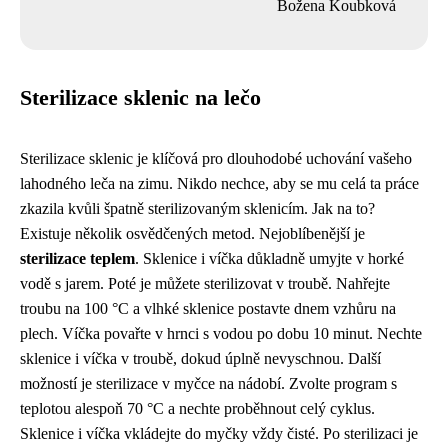
Božena Koubková
Sterilizace sklenic na lečo
Sterilizace sklenic je klíčová pro dlouhodobé uchování vašeho
lahodného leča na zimu. Nikdo nechce, aby se mu celá ta práce
zkazila kvůli špatně sterilizovaným sklenicím. Jak na to?
Existuje několik osvědčených metod. Nejoblíbenější je
sterilizace teplem
. Sklenice i víčka důkladně umyjte v horké
vodě s jarem. Poté je můžete sterilizovat v troubě. Nahřejte
troubu na 100 °C a vlhké sklenice postavte dnem vzhůru na
plech. Víčka povařte v hrnci s vodou po dobu 10 minut. Nechte
sklenice i víčka v troubě, dokud úplně nevyschnou. Další
možností je sterilizace v myčce na nádobí. Zvolte program s
teplotou alespoň 70 °C a nechte proběhnout celý cyklus.
Sklenice i víčka vkládejte do myčky vždy čisté. Po sterilizaci je