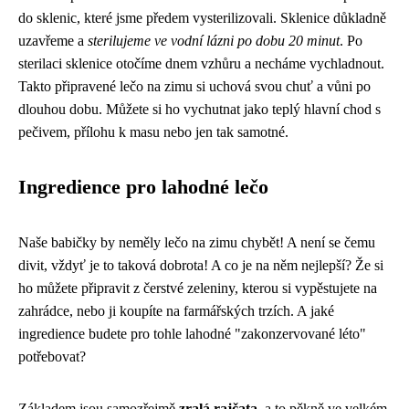
do sklenic, které jsme předem vysterilizovali. Sklenice důkladně
uzavřeme a
sterilujeme ve vodní lázni po dobu 20 minut
. Po
sterilaci sklenice otočíme dnem vzhůru a necháme vychladnout.
Takto připravené lečo na zimu si uchová svou chuť a vůni po
dlouhou dobu. Můžete si ho vychutnat jako teplý hlavní chod s
pečivem, přílohu k masu nebo jen tak samotné.
Ingredience pro lahodné lečo
Naše babičky by neměly lečo na zimu chybět! A není se čemu
divit, vždyť je to taková dobrota! A co je na něm nejlepší? Že si
ho můžete připravit z čerstvé zeleniny, kterou si vypěstujete na
zahrádce, nebo ji koupíte na farmářských trzích. A jaké
ingredience budete pro tohle lahodné "zakonzervované léto"
potřebovat?
Základem jsou samozřejmě
zralá rajčata
, a to pěkně ve velkém