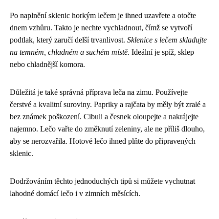
Po naplnění sklenic horkým lečem je ihned uzavřete a otočte
dnem vzhůru. Takto je nechte vychladnout, čímž se vytvoří
podtlak, který zaručí delší trvanlivost.
Sklenice s lečem skladujte
na temném, chladném a suchém místě.
Ideální je spíž, sklep
nebo chladnější komora.
Důležitá je také správná příprava leča na zimu. Používejte
čerstvé a kvalitní suroviny. Papriky a rajčata by měly být zralé a
bez známek poškození. Cibuli a česnek oloupejte a nakrájejte
najemno. Lečo vařte do změknutí zeleniny, ale ne příliš dlouho,
aby se nerozvařila. Hotové lečo ihned plňte do připravených
sklenic.
Dodržováním těchto jednoduchých tipů si můžete vychutnat
lahodné domácí lečo i v zimních měsících.