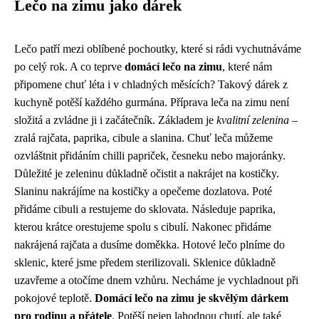
Lečo na zimu jako dárek
Lečo patří mezi oblíbené pochoutky, které si rádi vychutnáváme
po celý rok. A co teprve
domácí lečo na zimu
, které nám
připomene chuť léta i v chladných měsících? Takový dárek z
kuchyně potěší každého gurmána. Příprava leča na zimu není
složitá a zvládne ji i začátečník. Základem je
kvalitní zelenina
–
zralá rajčata, paprika, cibule a slanina. Chuť leča můžeme
ozvláštnit přidáním chilli papriček, česneku nebo majoránky.
Důležité je zeleninu důkladně očistit a nakrájet na kostičky.
Slaninu nakrájíme na kostičky a opečeme dozlatova. Poté
přidáme cibuli a restujeme do sklovata. Následuje paprika,
kterou krátce orestujeme spolu s cibulí. Nakonec přidáme
nakrájená rajčata a dusíme doměkka. Hotové lečo plníme do
sklenic, které jsme předem sterilizovali. Sklenice důkladně
uzavřeme a otočíme dnem vzhůru. Necháme je vychladnout při
pokojové teplotě.
Domácí lečo na zimu je skvělým dárkem
pro rodinu a přátele
. Potěší nejen lahodnou chutí, ale také