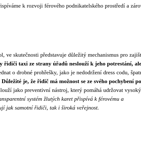
řispíváme k rozvoji férového podnikatelského prostředí a záro
ol, ve skutečnosti představuje důležitý mechanismus pro zajiš
y řidiči taxi ze strany úřadů neslouží k jeho potrestání, ale
ednat o drobné prohřešky, jako je nedodržení dress codu, špat
.
Důležité je, že řidič má možnost se ze svého pochybení po
 slouží jako preventivní nástroj, který pomáhá udržovat vysoký
ansparentní systém žlutých karet přispívá k férovému a
í jak samotní řidiči, tak i široká veřejnost.