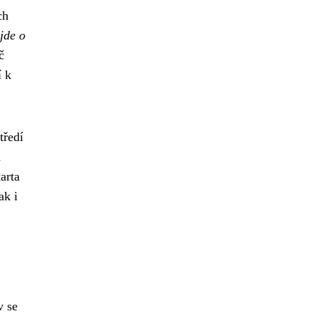
ch
jde o
č
í k
tředí
ň
arta
ak i
v se