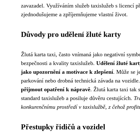
zavazadel. Využíváním služeb taxislužeb s licencí p
zjednodušujeme a zpříjemňujeme vlastní život.
Důvody pro udělení žluté karty
Žlutá karta taxi, často vnímaná jako negativní symb
bezpečnosti a kvality taxislužeb.
Udělení žluté kart
jako upozornění a motivace k zlepšení
. Může se j
parkování nebo drobná technická závada na vozidle
přijmout opatření k nápravě
. Žlutá karta taxi tak
standard taxislužeb a posiluje důvěru cestujících.
Tr
konkurenčnímu prostředí v taxislužbě, z čehož profituj
Přestupky řidičů a vozidel