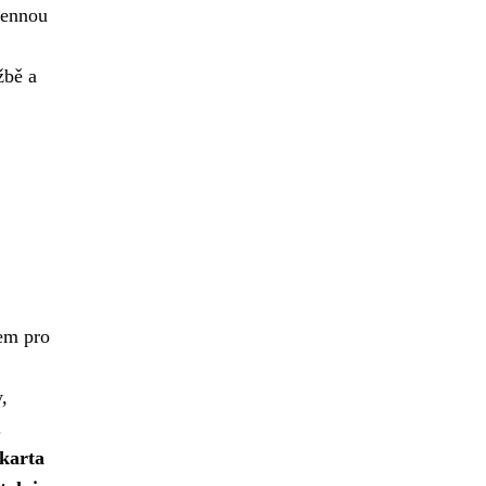
 cennou
žbě a
tem pro
,
.
 karta