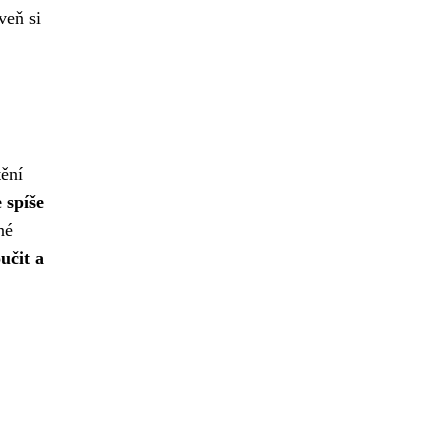
veň si
tění
 spíše
né
učit a