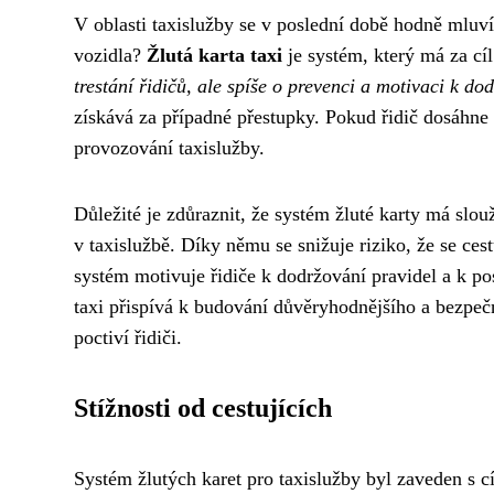
V oblasti taxislužby se v poslední době hodně mluví o
vozidla?
Žlutá karta taxi
je systém, který má za cíl
trestání řidičů, ale spíše o prevenci a motivaci k do
získává za případné přestupky. Pokud řidič dosáhne
provozování taxislužby.
Důležité je zdůraznit, že systém žluté karty má slouž
v taxislužbě. Díky němu se snižuje riziko, že se ces
systém motivuje řidiče k dodržování pravidel a k po
taxi přispívá k budování důvěryhodnějšího a bezpečněj
poctiví řidiči.
Stížnosti od cestujících
Systém žlutých karet pro taxislužby byl zaveden s cíl