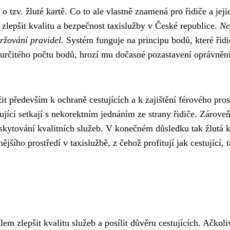
 tzv. žluté kartě. Co to ale vlastně znamená pro řidiče a jeji
 zlepšit kvalitu a bezpečnost taxislužby v České republice.
Ne
držování pravidel.
Systém funguje na principu bodů, které řidi
 určitého počtu bodů, hrozí mu dočasné pozastavení oprávněn
it především k ochraně cestujících a k zajištění férového pros
tující setkají s nekorektním jednáním ze strany řidiče. Zárove
skytování kvalitních služeb. V konečném důsledku tak žlutá k
šího prostředí v taxislužbě, z čehož profitují jak cestující, t
em zlepšit kvalitu služeb a posílit důvěru cestujících. Ačkoli