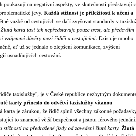
ch poukazují na negativní aspekty, ve skutečnosti představují
 problematické jevy.
Každá stížnost je příležitostí k učení a
ětné vazbě od cestujících se daří zvyšovat standardy v taxislu
.
Žlutá karta taxi tak nepředstavuje pouze trest, ale především
ní vzájemné důvěry mezi řidiči a cestujícími.
Existuje mnoho
změně, ať už se jednalo o zlepšení komunikace, zvýšení
gií usnadňujících cestování.
z řidiče taxislužby", je v České republice nezbytným dokumen
uté karty přineslo do odvětví taxislužby vítanou
á karta je zárukou, že řidič splnil všechny zákonné požadavky
stující to znamená větší bezpečnost a jistotu férového jednání
stížností na předražené jízdy od zavedení žluté karty.
Žlutá