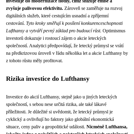
investuje do modernizace flotily, čímž snižuje emise a
zvyšuje palivovou efektivitu.
Zároveň se zaměřuje na rozvoj
digitálních služeb, které cestujícím usnadní a zpříjemní
cestování.
Tyto kroky směřují k posílení konkurenceschopnosti
Lufthansy a vytváří pevný základ pro budoucí růst.
Optimismus
investorů dokazuje i rostoucí zájem o akcie leteckých
společností. Analytici předpovídají, že letecký průmysl se vrátí
na předkrizovou úroveň v řádu několika let a akcie Lufthansy by
z tohoto růstu měly profitovat.
Rizika investice do Lufthansy
Investice do akcií Lufthansy, stejně jako u jiných leteckých
společností, s sebou nese určitá rizika, ale také lákavé
příležitosti. Je důležité si uvědomit, že letecký průmysl je
cyklický a ovlivňují ho faktory jako globální ekonomická
situace, ceny paliv a geopolitické události.
Nicméně Lufthansa,