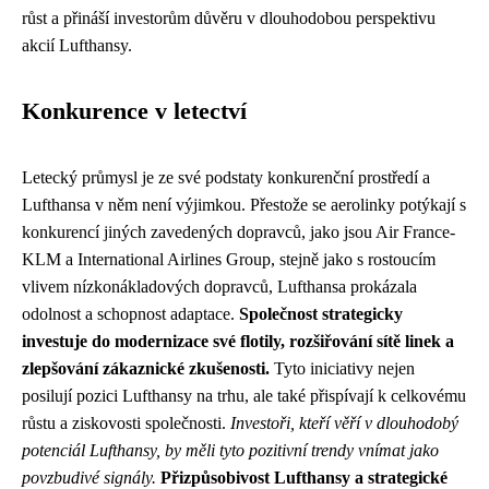
růst a přináší investorům důvěru v dlouhodobou perspektivu
akcií Lufthansy.
Konkurence v letectví
Letecký průmysl je ze své podstaty konkurenční prostředí a
Lufthansa v něm není výjimkou. Přestože se aerolinky potýkají s
konkurencí jiných zavedených dopravců, jako jsou Air France-
KLM a International Airlines Group, stejně jako s rostoucím
vlivem nízkonákladových dopravců, Lufthansa prokázala
odolnost a schopnost adaptace.
Společnost strategicky
investuje do modernizace své flotily, rozšiřování sítě linek a
zlepšování zákaznické zkušenosti.
Tyto iniciativy nejen
posilují pozici Lufthansy na trhu, ale také přispívají k celkovému
růstu a ziskovosti společnosti.
Investoři, kteří věří v dlouhodobý
potenciál Lufthansy, by měli tyto pozitivní trendy vnímat jako
povzbudivé signály.
Přizpůsobivost Lufthansy a strategické