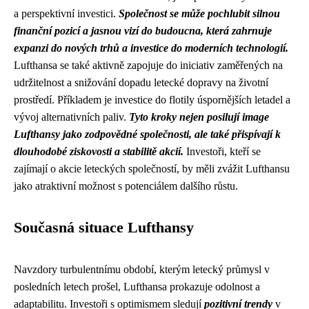
a perspektivní investici.
Společnost se může pochlubit silnou
finanční pozicí a jasnou vizí do budoucna, která zahrnuje
expanzi do nových trhů a investice do moderních technologií.
Lufthansa se také aktivně zapojuje do iniciativ zaměřených na
udržitelnost a snižování dopadu letecké dopravy na životní
prostředí. Příkladem je investice do flotily úspornějších letadel a
vývoj alternativních paliv.
Tyto kroky nejen posilují image
Lufthansy jako zodpovědné společnosti, ale také přispívají k
dlouhodobé ziskovosti a stabilitě akcií.
Investoři, kteří se
zajímají o akcie leteckých společností, by měli zvážit Lufthansu
jako atraktivní možnost s potenciálem dalšího růstu.
Současná situace Lufthansy
Navzdory turbulentnímu období, kterým letecký průmysl v
posledních letech prošel, Lufthansa prokazuje odolnost a
adaptabilitu. Investoři s optimismem sledují
pozitivní trendy
v