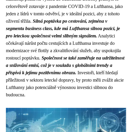
celosvětově zotavuje z pandemie COVID-19 a Lufthansa, jako
jeden z lídrů v tomto odvětví, je v ideální pozici, aby z tohoto
oživení těžila.
Silná poptávka po cestování, zejména v
segmentu business class, kde má Lufthansa silnou pozici, je
pro leteckou společnost velmi slibným signálem.
Analytici
očekávají nárůst počtu cestujících a Lufthansa investuje do
modernizace své flotily a zkvalitňování služeb, aby uspokojila
rostoucí poptávku.
Společnost se také zaměřuje na udržitelnost
a snižování emisí, což je v souladu s globálními trendy a
přispívá k jejímu pozitivnímu obrazu.
Investoři, kteří hledají
příležitosti v sektoru letecké dopravy, by proto měli zvážit akcie
Lufthansy jako potenciálně výnosnou investici slibnou do
budoucna.