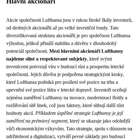
Hlavní akcionáři
Akcie společnosti Lufthansa jsou v rukou široké škály investorů,
od drobných akcionářů až po velké investiční fondy. Tato
diverzifikovaná struktura akcionářů je pro společnost Lufthansa
výhodou, jelikož přináší stabilitu a důvěru v dlouhodobý
potenciál společnosti.
Mezi hlavními akcionáři Lufthansy
najdeme silné a respektované subjekty
, které svými
investicemi potvrzují víru v budoucí růst a prosperitu letecké
společnosti. Jejich důvěra je podpořena strategickými kroky,
které Lufthansa podniká pro posílení své pozice na trhu a
upevnění své pozice lídra v letecké dopravě. Investoři oceňují
zejména zaměření Lufthansy na inovace, modernizaci flotily a
rozšiřování sítě linek, což jsou faktory, které slibují další růst
hodnoty akcií.
Příkladem úspěšné strategie Lufthansy je její
zaměření na prémiový segment
, který se ukazuje jako odolnější
vůči ekonomickým výkyvům. Tato strategie, spolu s důrazem na
udržitelnost a digitalizaci, vytváří pevné základy pro budoucí