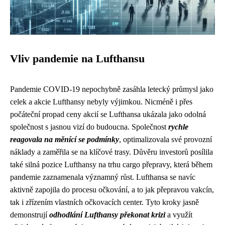
Vliv pandemie na Lufthansu
Pandemie COVID-19 nepochybně zasáhla letecký průmysl jako
celek a akcie Lufthansy nebyly výjimkou. Nicméně i přes
počáteční propad ceny akcií se Lufthansa ukázala jako odolná
společnost s jasnou vizí do budoucna. Společnost
rychle
reagovala na měnící se podmínky
, optimalizovala své provozní
náklady a zaměřila se na klíčové trasy. Důvěru investorů posílila
také silná pozice Lufthansy na trhu cargo přepravy, která během
pandemie zaznamenala významný růst. Lufthansa se navíc
aktivně zapojila do procesu očkování, a to jak přepravou vakcín,
tak i zřízením vlastních očkovacích center. Tyto kroky jasně
demonstrují
odhodlání Lufthansy překonat krizi
a využít