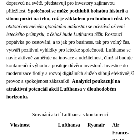
dopravců na světě, představují pro investory zajímavou
příležitost.
Společnost se může pochlubit bohatou historií a
silnou pozicí na trhu, což je základem pro budoucí růst.
Po
období ovlivněném globálními událostmi se očekává oživení
leteckého průmyslu, z čehož bude Lufthansa těžit.
Rostoucí
poptávka po cestování, a to jak pro business, tak pro volný čas,
vytváří pozitivní vyhlídky pro letecké společnosti. Lufthansa se
navíc aktivně zaměřuje na inovace a udržitelnost, čímž si buduje
konkurenční výhodu a posiluje důvěru investorů. Investice do
modernizace flotily a rozvoj digitálních služeb slibují efektivnější
provoz a spokojenost zákazníků.
Analytici poukazují na
atraktivní potenciál akcií Lufthansa v dlouhodobém
horizontu.
Srovnání akcií Lufthansa s konkurencí
Vlastnost
Lufthansa
Ryanair
Air
France-