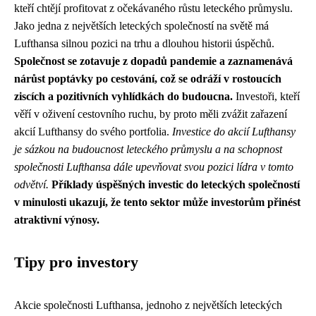
kteří chtějí profitovat z očekávaného růstu leteckého průmyslu.
Jako jedna z největších leteckých společností na světě má
Lufthansa silnou pozici na trhu a dlouhou historii úspěchů.
Společnost se zotavuje z dopadů pandemie a zaznamenává
nárůst poptávky po cestování, což se odráží v rostoucích
ziscích a pozitivních vyhlídkách do budoucna.
Investoři, kteří
věří v oživení cestovního ruchu, by proto měli zvážit zařazení
akcií Lufthansy do svého portfolia.
Investice do akcií Lufthansy
je sázkou na budoucnost leteckého průmyslu a na schopnost
společnosti Lufthansa dále upevňovat svou pozici lídra v tomto
odvětví.
Příklady úspěšných investic do leteckých společností
v minulosti ukazují, že tento sektor může investorům přinést
atraktivní výnosy.
Tipy pro investory
Akcie společnosti Lufthansa, jednoho z největších leteckých