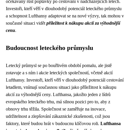
očekávaný růst poptávky po cestování v nadcházejících letech.
Investoři, kteří věří v dlouhodobý potenciál leteckého průmyslu
a schopnost Lufthansy adaptovat se na nové výzvy, tak mohou v
současné situaci vidět
příležitost k nákupu akcií za výhodnější
cenu
.
Budoucnost leteckého průmyslu
Letecký průmysl se po bouřlivém období pomalu, ale jistě
zotavuje a s ním i akcie leteckých společností, včetně akcií
Lufthansy. Investoři, kteří věří v dlouhodobý potenciál cestování
letadlem, vnímají současnou situaci jako příležitost k nákupu
akcií za výhodnější ceny. Lufthansa, jakožto jeden z lídrů
evropského leteckého trhu, má silnou pozici pro to, aby z
obnovy trhu těžila. Společnost se zaměřuje na inovace,
udržitelnost a zlepšování zákaznické zkušenosti, což jsou
faktory, které budou hrát v budoucnu klíčovou roli.
Lufthansa