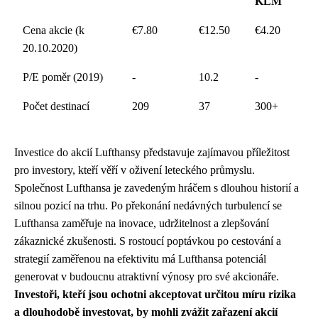
KLM
Cena akcie (k
€7.80
€12.50
€4.20
20.10.2020)
P/E poměr (2019)
-
10.2
-
Počet destinací
209
37
300+
Investice do akcií Lufthansy představuje zajímavou příležitost
pro investory, kteří věří v oživení leteckého průmyslu.
Společnost Lufthansa je zavedeným hráčem s dlouhou historií a
silnou pozicí na trhu. Po překonání nedávných turbulencí se
Lufthansa zaměřuje na inovace, udržitelnost a zlepšování
zákaznické zkušenosti. S rostoucí poptávkou po cestování a
strategií zaměřenou na efektivitu má Lufthansa potenciál
generovat v budoucnu atraktivní výnosy pro své akcionáře.
Investoři, kteří jsou ochotni akceptovat určitou míru rizika
a dlouhodobě investovat, by mohli zvážit zařazení akcií