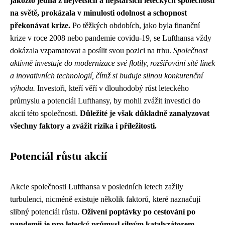
jakožto jedna z největších a nejstarších leteckých společností
na světě, prokázala v minulosti odolnost a schopnost
překonávat krize.
Po těžkých obdobích, jako byla finanční
krize v roce 2008 nebo pandemie covidu-19, se Lufthansa vždy
dokázala vzpamatovat a posílit svou pozici na trhu.
Společnost
aktivně investuje do modernizace své flotily, rozšiřování sítě linek
a inovativních technologií, čímž si buduje silnou konkurenční
výhodu.
Investoři, kteří věří v dlouhodobý růst leteckého
průmyslu a potenciál Lufthansy, by mohli zvážit investici do
akcií této společnosti.
Důležité je však důkladně zanalyzovat
všechny faktory a zvážit rizika i příležitosti.
Potenciál růstu akcií
Akcie společnosti Lufthansa v posledních letech zažily
turbulenci, nicméně existuje několik faktorů, které naznačují
slibný potenciál růstu.
Oživení poptávky po cestování po
pandemii je pro letecký průmysl silným katalyzátorem.