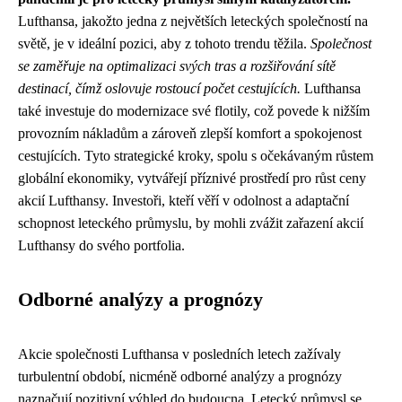
Lufthansa, jakožto jedna z největších leteckých společností na
světě, je v ideální pozici, aby z tohoto trendu těžila.
Společnost
se zaměřuje na optimalizaci svých tras a rozšiřování sítě
destinací, čímž oslovuje rostoucí počet cestujících.
Lufthansa
také investuje do modernizace své flotily, což povede k nižším
provozním nákladům a zároveň zlepší komfort a spokojenost
cestujících. Tyto strategické kroky, spolu s očekávaným růstem
globální ekonomiky, vytvářejí příznivé prostředí pro růst ceny
akcií Lufthansy. Investoři, kteří věří v odolnost a adaptační
schopnost leteckého průmyslu, by mohli zvážit zařazení akcií
Lufthansy do svého portfolia.
Odborné analýzy a prognózy
Akcie společnosti Lufthansa v posledních letech zažívaly
turbulentní období, nicméně odborné analýzy a prognózy
naznačují pozitivní výhled do budoucna. Letecký průmysl se