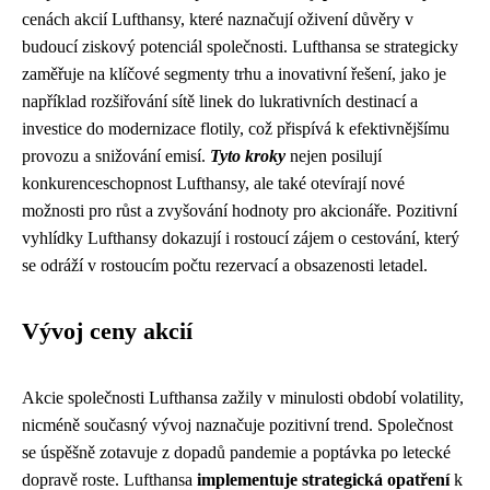
cenách akcií Lufthansy, které naznačují oživení důvěry v
budoucí ziskový potenciál společnosti. Lufthansa se strategicky
zaměřuje na klíčové segmenty trhu a inovativní řešení, jako je
například rozšiřování sítě linek do lukrativních destinací a
investice do modernizace flotily, což přispívá k efektivnějšímu
provozu a snižování emisí.
Tyto kroky
nejen posilují
konkurenceschopnost Lufthansy, ale také otevírají nové
možnosti pro růst a zvyšování hodnoty pro akcionáře. Pozitivní
vyhlídky Lufthansy dokazují i rostoucí zájem o cestování, který
se odráží v rostoucím počtu rezervací a obsazenosti letadel.
Vývoj ceny akcií
Akcie společnosti Lufthansa zažily v minulosti období volatility,
nicméně současný vývoj naznačuje pozitivní trend. Společnost
se úspěšně zotavuje z dopadů pandemie a poptávka po letecké
dopravě roste. Lufthansa
implementuje strategická opatření
k