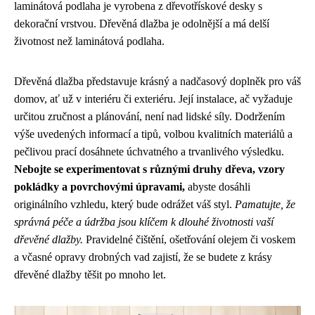
laminátová podlaha je vyrobena z dřevotřískové desky s
dekorační vrstvou. Dřevěná dlažba je odolnější a má delší
životnost než laminátová podlaha.
Dřevěná dlažba představuje krásný a nadčasový doplněk pro váš
domov, ať už v interiéru či exteriéru. Její instalace, ač vyžaduje
určitou zručnost a plánování, není nad lidské síly. Dodržením
výše uvedených informací a tipů, volbou kvalitních materiálů a
pečlivou prací dosáhnete úchvatného a trvanlivého výsledku.
Nebojte se experimentovat s různými druhy dřeva, vzory
pokládky a povrchovými úpravami,
abyste dosáhli
originálního vzhledu, který bude odrážet váš styl.
Pamatujte, že
správná péče a údržba jsou klíčem k dlouhé životnosti vaší
dřevěné dlažby.
Pravidelné čištění, ošetřování olejem či voskem
a včasné opravy drobných vad zajistí, že se budete z krásy
dřevěné dlažby těšit po mnoho let.