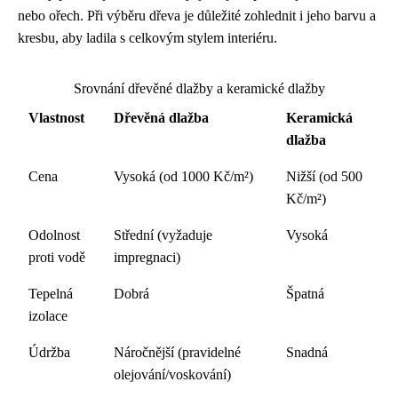
nebo ořech. Při výběru dřeva je důležité zohlednit i jeho barvu a
kresbu, aby ladila s celkovým stylem interiéru.
Srovnání dřevěné dlažby a keramické dlažby
Vlastnost
Dřevěná dlažba
Keramická
dlažba
Cena
Vysoká (od 1000 Kč/m²)
Nižší (od 500
Kč/m²)
Odolnost
Střední (vyžaduje
Vysoká
proti vodě
impregnaci)
Tepelná
Dobrá
Špatná
izolace
Údržba
Náročnější (pravidelné
Snadná
olejování/voskování)