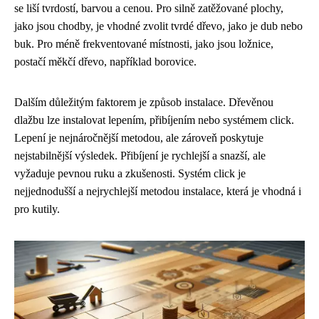
se liší tvrdostí, barvou a cenou. Pro silně zatěžované plochy,
jako jsou chodby, je vhodné zvolit tvrdé dřevo, jako je dub nebo
buk. Pro méně frekventované místnosti, jako jsou ložnice,
postačí měkčí dřevo, například borovice.
Dalším důležitým faktorem je způsob instalace. Dřevěnou
dlažbu lze instalovat lepením, přibíjením nebo systémem click.
Lepení je nejnáročnější metodou, ale zároveň poskytuje
nejstabilnější výsledek. Přibíjení je rychlejší a snazší, ale
vyžaduje pevnou ruku a zkušenosti. Systém click je
nejjednodušší a nejrychlejší metodou instalace, která je vhodná i
pro kutily.