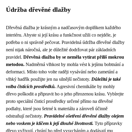
Údržba dřevěné dlažby
Dřevěná dlažba je krásným a nadčasovým doplňkem každého
interiéru. Abyste si její krásu a funkčnost užili co nejdéle, je
potřeba o ni správně pečovat. Pravidelná údržba dřevěné dlažby
není nijak náročná, ale je důležité dodržovat pár základních
pravidel.
Dřevěná dlažba by se neměla vytírat příliš mokrou
metodou.
Nadměrná vlhkost by mohla vést k jejímu bobtnání a
deformaci. Místo toho volte raději vysávání nebo zametání a
vlhký hadřík použijte jen na silnější nečistoty.
Důležitá je také
volba čistících prostředků.
Agresivní chemikálie by mohly
dřevo poškodit a připravit ho o jeho přirozenou krásu. Vybírejte
proto speciální čisticí prostředky určené přímo na dřevěné
podlahy, které jsou šetrné k materiálu a zároveň účinně
odstraňují nečistoty.
Pravidelné ošetření dřevěné dlažby olejem
nebo voskem je klíčem k její dlouhé životnosti.
Tyto přípravky
dřevo vyživují, chrání ho před vysycháním a dodávají mu