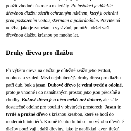
použít vhodné nástroje a materiály.
Po instalaci je důležité
dřevěnou dlažbu ošetřit ochranným nátěrem, který ji ochrání
před poškozením vodou, skvrnami a poškrábáním.
Pravidelná
údržba, jako je zametání a vysávání, pomůže udržet vaši
dřevěnou dlažbu krásnou po mnoho let.
Druhy dřeva pro dlažbu
Při výběru dřeva na dlažbu je důležité zvážit jeho tvrdost,
odolnost a vzhled. Mezi nejoblíbenější druhy dřeva pro dlažbu
patří dub, buk a jasan.
Dubové dřevo je velmi tvrdé a odolné,
proto je vhodné i do namáhaných prostor, jako jsou předsíně a
chodby.
Bukové dřevo je o něco měkčí než dubové,
ale stále
dostatečně odolné pro použití v obytných prostorech.
Jasan je
tvrdé a pružné dřevo
s krásnou kresbou, které se hodí do
moderních interiérů. Kromě těchto druhů se pro výrobu dřevěné
dlažby používají i další dřeviny, jako je například javor, třešeň