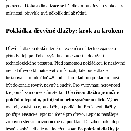
položena. Doba aklimatizace se liší dle druhu dřeva a vlhkosti v
místnosti, obvykle trvá několik dní až týdnů.
Pokládka dřevěné dlažby: krok za krokem
Dřevěná dlažba dodá interiéru i exteriéru nádech elegance a
přírody. Její pokládka vyžaduje preciznost a dodržení
technologického postupu. Před samotnou pokládkou je nezbytné
nechat dřevo aklimatizovat v místnosti, kde bude dlažba
instalována, minimálně 48 hodin. Podklad pro pokládku musí
být dokonale rovný, pevný a suchý. Pro vyrovnání nerovností
lze použít samonivelační stěrku.
Dřevěnou dlažbu je možné
pokládat lepením, přibíjením nebo systémem click.
Výběr
metody závisí na typu dlažby a podkladu. Pro lepení dlažby
použijte elastické lepidlo určené pro dřevo. Lepidlo nanášejte
zubovou stěrkou rovnoměrně na podklad. Dlaždice pokládejte
těsně k sobě a dbejte na dodržení spár.
Po položení dlažby je