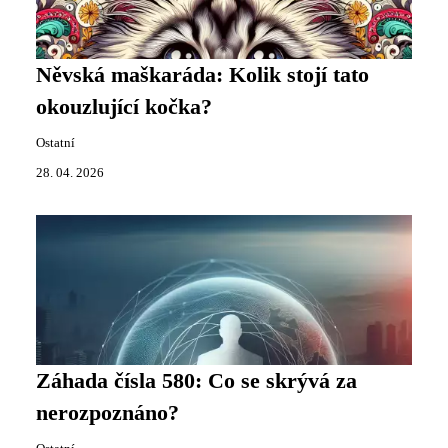
Něvská maškaráda: Kolik stojí tato
okouzlující kočka?
Ostatní
28. 04. 2026
Záhada čísla 580: Co se skrývá za
nerozpoznáno?