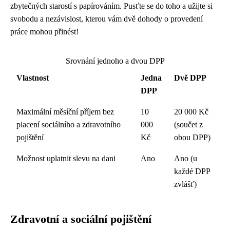
zbytečných starostí s papírováním. Pusťte se do toho a užijte si
svobodu a nezávislost, kterou vám dvě dohody o provedení
práce mohou přinést!
Srovnání jednoho a dvou DPP
Vlastnost
Jedna
Dvě DPP
DPP
Maximální měsíční příjem bez
10
20 000 Kč
placení sociálního a zdravotního
000
(součet z
pojištění
Kč
obou DPP)
Možnost uplatnit slevu na dani
Ano
Ano (u
každé DPP
zvlášť)
Zdravotní a sociální pojištění