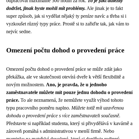
odpracovat maximálně 300 hodin za rok.
To je fakt důležitý
dodržet, jinak byste mohli mít problémy.
Ale jinak je to fakt
super způsob, jak si vydělat nějaký ty peníze navíc a třeba si i
vyzkoušet různý typy práce. Prostě si to zařiďte tak, jak vám to
nejvíc sedne.
Omezení počtu dohod o provedení práce
Omezení počtu dohod o provedení práce se může zdát jako
překážka, ale ve skutečnosti otevírá dveře k větší flexibilitě a
novým možnostem.
Ano, je pravda, že u jednoho
zaměstnavatele můžete mít pouze jednu dohodu o provedení
práce.
To ale neznamená, že nemůžete využít výhod tohoto
typu pracovního poměru naplno.
Můžete totiž mít uzavřenou
dohodu o provedení práce s více zaměstnavateli současně.
Představte si například studenta, který si přivydělává v kavárně a
zároveň pomáhá s administrativou v menší firmě. Nebo
maminku na mateřské dovolené, která si doplňuje rodinný