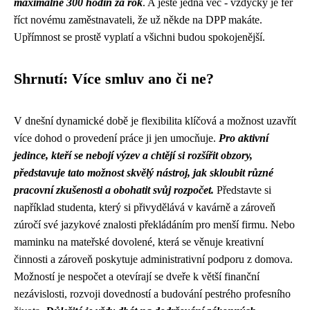
maximálně 300 hodin za rok
. A ještě jedna věc - vždycky je fér
říct novému zaměstnavateli, že už někde na DPP makáte.
Upřímnost se prostě vyplatí a všichni budou spokojenější.
Shrnutí: Více smluv ano či ne?
V dnešní dynamické době je flexibilita klíčová a možnost uzavřít
více dohod o provedení práce ji jen umocňuje.
Pro aktivní
jedince, kteří se nebojí výzev a chtějí si rozšířit obzory,
představuje tato možnost skvělý nástroj, jak skloubit různé
pracovní zkušenosti a obohatit svůj rozpočet.
Představte si
například studenta, který si přivydělává v kavárně a zároveň
zúročí své jazykové znalosti překládáním pro menší firmu. Nebo
maminku na mateřské dovolené, která se věnuje kreativní
činnosti a zároveň poskytuje administrativní podporu z domova.
Možností je nespočet a otevírají se dveře k větší finanční
nezávislosti, rozvoji dovedností a budování pestrého profesního