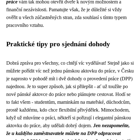
práce
vám tak mohou otevřít dveře k novým možnostem a
finanční nezávislosti. Pamatujte však, že je důležité si vždy
ověřit u všech zúčastněných stran, zda souhlasí s tímto typem
pracovního vztahu.
Praktické tipy pro sjednání dohody
Dobrá zpráva pro všechny, co chtějí víc vydělávat! Stejně jako si
můžete pořídit víc než jednu pánskou aktovku do práce, v Česku
je naprosto v pohodě mít i dvě dohody o provedení práce (DPP)
najednou. Je to super způsob, jak si přilepšit - ať už toužíte po
nové pánské aktovce do práce nebo plánujete cestovat. Hodí se
to fakt všem - studentům, maminkám na mateřské, důchodcům,
prostě každému, kdo chce flexibilní přivýdělek. Mimochodem,
když už mluvíme o práci,
někteří si pořizují i elegantní pánskou
aktovku do práce
, aby udělali dobrý dojem.
Jen nezapomeňte,
že u každýho zaměstnavatele můžete na DPP odpracovat