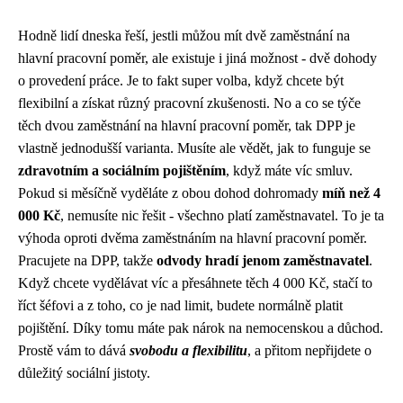
Hodně lidí dneska řeší, jestli můžou mít
dvě zaměstnání na
hlavní pracovní poměr
, ale existuje i jiná možnost - dvě dohody
o provedení práce. Je to fakt super volba, když chcete být
flexibilní a získat různý pracovní zkušenosti. No a co se týče
těch dvou zaměstnání na hlavní pracovní poměr, tak DPP je
vlastně jednodušší varianta. Musíte ale vědět, jak to funguje se
zdravotním a sociálním pojištěním
, když máte víc smluv.
Pokud si měsíčně vyděláte z obou dohod dohromady
míň než 4
000 Kč
, nemusíte nic řešit - všechno platí zaměstnavatel. To je ta
výhoda oproti dvěma zaměstnáním na hlavní pracovní poměr.
Pracujete na DPP, takže
odvody hradí jenom zaměstnavatel
.
Když chcete vydělávat víc a přesáhnete těch 4 000 Kč, stačí to
říct šéfovi a z toho, co je nad limit, budete normálně platit
pojištění. Díky tomu máte pak nárok na nemocenskou a důchod.
Prostě vám to dává
svobodu a flexibilitu
, a přitom nepřijdete o
důležitý sociální jistoty.