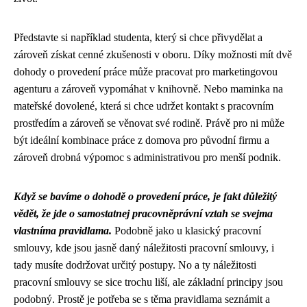
Představte si například studenta, který si chce přivydělat a
zároveň získat cenné zkušenosti v oboru. Díky možnosti mít dvě
dohody o provedení práce může pracovat pro marketingovou
agenturu a zároveň vypomáhat v knihovně. Nebo maminka na
mateřské dovolené, která si chce udržet kontakt s pracovním
prostředím a zároveň se věnovat své rodině. Právě pro ni může
být ideální kombinace práce z domova pro původní firmu a
zároveň drobná výpomoc s administrativou pro menší podnik.
Když se bavíme o dohodě o provedení práce, je fakt důležitý
vědět, že jde o samostatnej pracovněprávní vztah se svejma
vlastníma pravidlama.
Podobně jako u klasický pracovní
smlouvy, kde jsou jasně daný
náležitosti pracovní smlouvy
, i
tady musíte dodržovat určitý postupy. No a ty náležitosti
pracovní smlouvy se sice trochu liší, ale základní principy jsou
podobný. Prostě je potřeba se s těma pravidlama seznámit a