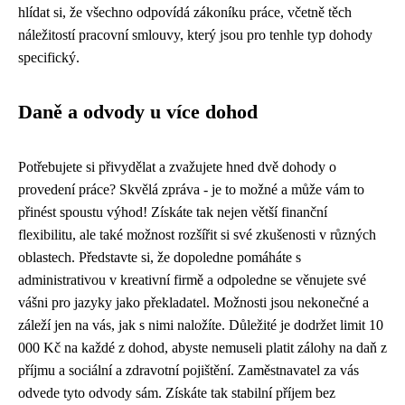
hlídat si, že všechno odpovídá zákoníku práce, včetně těch
náležitostí pracovní smlouvy, který jsou pro tenhle typ dohody
specifický.
Daně a odvody u více dohod
Potřebujete si přivydělat a zvažujete hned dvě dohody o
provedení práce? Skvělá zpráva - je to možné a může vám to
přinést spoustu výhod! Získáte tak nejen větší finanční
flexibilitu, ale také možnost rozšířit si své zkušenosti v různých
oblastech. Představte si, že dopoledne pomáháte s
administrativou v kreativní firmě a odpoledne se věnujete své
vášni pro jazyky jako překladatel. Možnosti jsou nekonečné a
záleží jen na vás, jak s nimi naložíte. Důležité je dodržet limit 10
000 Kč na každé z dohod, abyste nemuseli platit zálohy na daň z
příjmu a sociální a zdravotní pojištění. Zaměstnavatel za vás
odvede tyto odvody sám. Získáte tak stabilní příjem bez