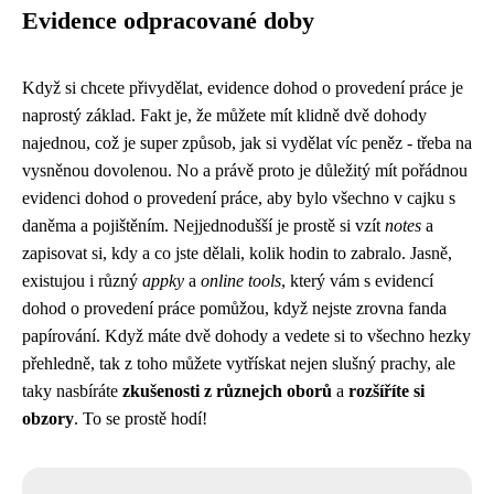
Evidence odpracované doby
Když si chcete přivydělat, evidence dohod o provedení práce je
naprostý základ. Fakt je, že můžete mít klidně dvě dohody
najednou, což je super způsob, jak si vydělat víc peněz - třeba na
vysněnou dovolenou
. No a právě proto je důležitý mít pořádnou
evidenci dohod o provedení práce, aby bylo všechno v cajku s
daněma a pojištěním. Nejjednodušší je prostě si vzít
notes
a
zapisovat si, kdy a co jste dělali, kolik hodin to zabralo. Jasně,
existujou i různý
appky
a
online tools
, který vám s evidencí
dohod o provedení práce pomůžou, když nejste zrovna fanda
papírování. Když máte dvě dohody a vedete si to všechno hezky
přehledně, tak z toho můžete vytřískat nejen slušný prachy, ale
taky nasbíráte
zkušenosti z různejch oborů
a
rozšíříte si
obzory
. To se prostě hodí!