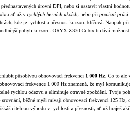
 přednastavených úrovní DPI, nebo si nastavit vlastní hodnot
olou ať už v
rychlých herních akcích
, nebo při
precizní práci 
rách, kde je rychlost a přesnost kurzoru klíčová. Naopak při
a pohodlnější pohyb kurzoru. ORYX X330 Cubix ti dává možnost
lubit působivou obnovovací frekvencí
1 000 Hz
. Co to ale 
, obnovovací frekvence 1 000 Hz znamená, že myš komunikuje
itelně rychlou odezvu a eliminuje otravné zpoždění. Tvoje po
o srovnání, běžné myši mívají obnovovací frekvenci 125 Hz, c
š citelnou výhodu v rychlosti a přesnosti, ať už hraješ akč