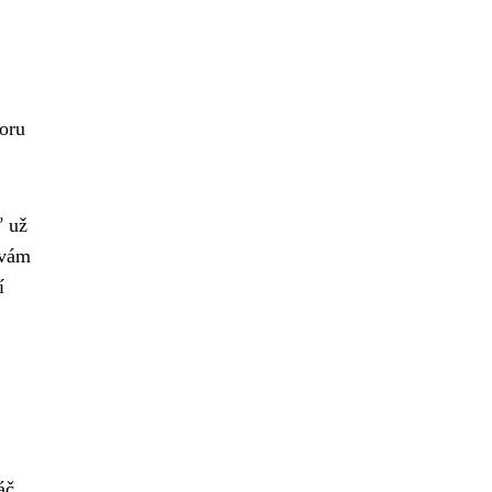
zoru
ť už
 vám
í
áč,