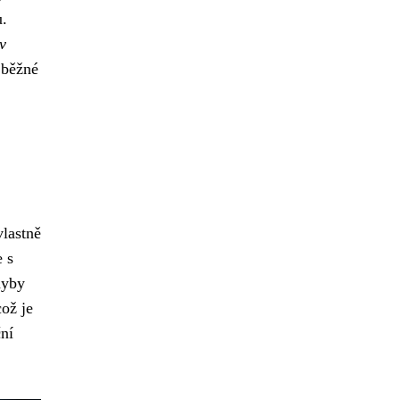
u.
v
 běžné
vlastně
 s
hyby
ož je
ní