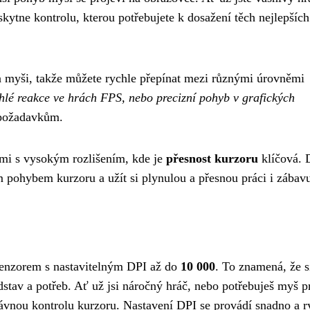
tne kontrolu, kterou potřebujete k dosažení těch nejlepších
a myši, takže můžete rychle přepínat mezi různými úrovněmi
hlé reakce ve hrách FPS, nebo precizní pohyb v grafických
 požadavkům.
kami s vysokým rozlišením, kde je
přesnost kurzoru
klíčová. 
ohybem kurzoru a užít si plynulou a přesnou práci i zábav
nzorem s nastavitelným DPI až do
10 000
. To znamená, že s
dstav a potřeb. Ať už jsi náročný hráč, nebo potřebuješ myš p
vnou kontrolu kurzoru. Nastavení DPI se provádí snadno a r