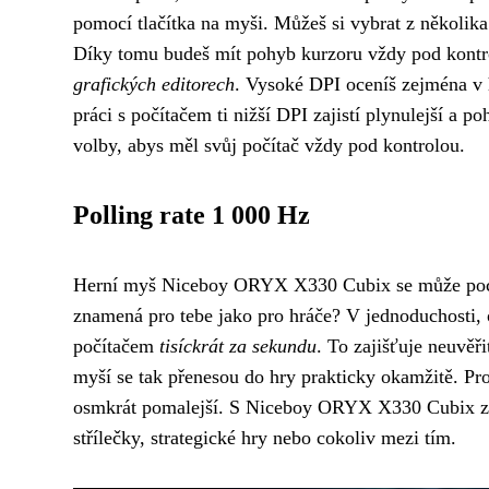
pomocí tlačítka na myši. Můžeš si vybrat z několika
Díky tomu budeš mít pohyb kurzoru vždy pod kontr
grafických editorech
. Vysoké DPI oceníš zejména v h
práci s počítačem ti nižší DPI zajistí plynulejší 
volby, abys měl svůj počítač vždy pod kontrolou.
Polling rate 1 000 Hz
Herní myš Niceboy ORYX X330 Cubix se může poch
znamená pro tebe jako pro hráče? V jednoduchosti
počítačem
tisíckrát za sekundu
. To zajišťuje neuvěř
myší se tak přenesou do hry prakticky okamžitě. Pr
osmkrát pomalejší. S Niceboy ORYX X330 Cubix získá
střílečky, strategické hry nebo cokoliv mezi tím.