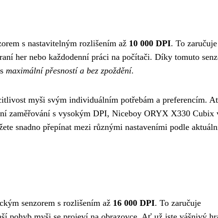
rem s nastavitelným rozlišením až
10 000 DPI
. To zaručuje
raní her nebo každodenní práci na počítači. Díky tomuto sen
 s
maximální přesností a bez zpoždění
.
citlivost myši svým individuálním potřebám a preferencím. A
cizní zaměřování s vysokým DPI, Niceboy ORYX X330 Cubix
žete snadno přepínat mezi různými nastaveními podle aktuáln
ckým senzorem s rozlišením až
16 000 DPI
. To zaručuje
nší pohyb myši se projeví na obrazovce. Ať už jste vášnivý hr