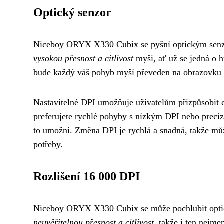
Optický senzor
Niceboy ORYX X330 Cubix se pyšní optickým senzo
vysokou přesnost a citlivost
myši, ať už se jedná o h
bude každý váš pohyb myší převeden na obrazovku
Nastavitelné DPI umožňuje uživatelům přizpůsobit 
preferujete rychlé pohyby s nízkým DPI nebo pre
to umožní. Změna DPI je rychlá a snadná, takže mů
potřeby.
Rozlišení 16 000 DPI
Niceboy ORYX X330 Cubix se může pochlubit opti
neuvěřitelnou přesnost a citlivost
, takže i ten nejme