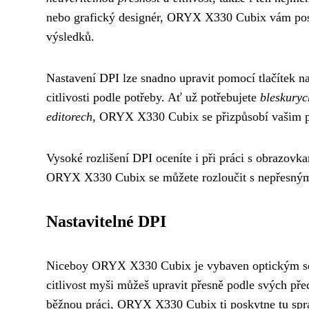
nebo grafický designér, ORYX X330 Cubix vám posky
výsledků.
Nastavení DPI lze snadno upravit pomocí tlačítek n
citlivosti podle potřeby. Ať už potřebujete
bleskuryc
editorech
, ORYX X330 Cubix se přizpůsobí vašim
Vysoké rozlišení DPI oceníte i při práci s obrazov
ORYX X330 Cubix se můžete rozloučit s nepřesným p
Nastavitelné DPI
Niceboy ORYX X330 Cubix je vybaven optickým se
citlivost myši můžeš upravit přesně podle svých pře
běžnou práci, ORYX X330 Cubix ti poskytne tu sprá