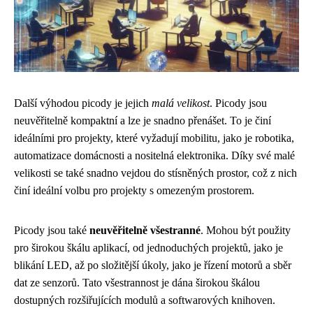
Další výhodou picody je jejich
malá velikost
. Picody jsou
neuvěřitelně kompaktní a lze je snadno přenášet. To je činí
ideálními pro projekty, které vyžadují mobilitu, jako je robotika,
automatizace domácnosti a nositelná elektronika. Díky své malé
velikosti se také snadno vejdou do stísněných prostor, což z nich
činí ideální volbu pro projekty s omezeným prostorem.
Picody jsou také
neuvěřitelně všestranné
. Mohou být použity
pro širokou škálu aplikací, od jednoduchých projektů, jako je
blikání LED, až po složitější úkoly, jako je řízení motorů a sběr
dat ze senzorů. Tato všestrannost je dána širokou škálou
dostupných rozšiřujících modulů a softwarových knihoven.