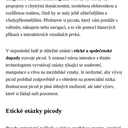
propojeny s chytrými domácnostmi, nositelnou elektronikou a
rozšířenou realitou, čímž by se staly ještě užitečnějšími a
všudypřítomnějšími. Představte si picoda, který vám pomůže s
vařením, nákupem nebo navigací, a to vše pomocí hlasových
příkazů a interaktivních vizuálních prvků.
V neposlední řadě je důležité zmínit i
etické a společenské
dopady
rozvoje picod. S rostoucí mírou interakce s těmito
technologiemi vyvstávají otázky týkající se
soukromí
,
manipulace a vlivu na mezilidské vztahy. Je nezbytné, aby vývoj
picod probíhal zodpovědně a s ohledem na potenciální rizika.
Budoucnost picod je plná slibných možností, ale také výzev,
které si žádají naši pozornost.
Etické otázky picody