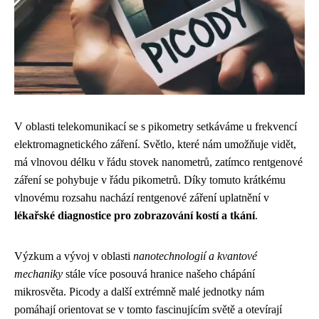
V oblasti telekomunikací se s pikometry setkáváme u frekvencí
elektromagnetického záření. Světlo, které nám umožňuje vidět,
má vlnovou délku v řádu stovek nanometrů, zatímco rentgenové
záření se pohybuje v řádu pikometrů. Díky tomuto krátkému
vlnovému rozsahu nachází rentgenové záření uplatnění v
lékařské diagnostice pro zobrazování kostí a tkání
.
Výzkum a vývoj v oblasti
nanotechnologií a kvantové
mechaniky
stále více posouvá hranice našeho chápání
mikrosvěta. Picody a další extrémně malé jednotky nám
pomáhají orientovat se v tomto fascinujícím světě a otevírají