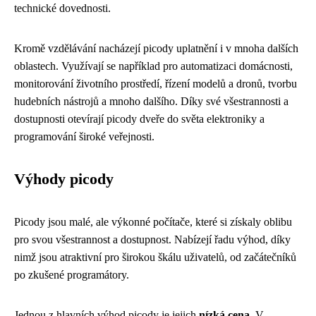
technické dovednosti.
Kromě vzdělávání nacházejí picody uplatnění i v mnoha dalších
oblastech. Využívají se například pro automatizaci domácnosti,
monitorování životního prostředí, řízení modelů a dronů, tvorbu
hudebních nástrojů a mnoho dalšího. Díky své všestrannosti a
dostupnosti otevírají picody dveře do světa elektroniky a
programování široké veřejnosti.
Výhody picody
Picody jsou malé, ale výkonné počítače, které si získaly oblibu
pro svou všestrannost a dostupnost. Nabízejí řadu výhod, díky
nimž jsou atraktivní pro širokou škálu uživatelů, od začátečníků
po zkušené programátory.
Jednou z hlavních výhod picody je jejich
nízká cena
. V