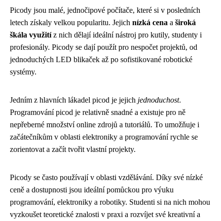
Picody jsou malé, jednočipové počítače, které si v posledních
letech získaly velkou popularitu. Jejich
nízká cena
a
široká
škála využití
z nich dělají ideální nástroj pro kutily, studenty i
profesionály. Picody se dají použít pro nespočet projektů, od
jednoduchých LED blikaček až po sofistikované robotické
systémy.
Jedním z hlavních lákadel picod je jejich
jednoduchost
.
Programování picod je relativně snadné a existuje pro ně
nepřeberné množství online zdrojů a tutoriálů. To umožňuje i
začátečníkům v oblasti elektroniky a programování rychle se
zorientovat a začít tvořit vlastní projekty.
Picody se často používají v oblasti vzdělávání. Díky své nízké
ceně a dostupnosti jsou ideální pomůckou pro výuku
programování, elektroniky a robotiky. Studenti si na nich mohou
vyzkoušet teoretické znalosti v praxi a rozvíjet své kreativní a