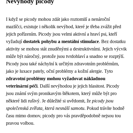
Nevýhody picody
I když se picody mohou zdát jako roztomilí a nenároční
mazlíčci, existuje i několik nevýhod, které je třeba zvážit před
jejich pořízením. Picody jsou velmi aktivní a hraví psi, kteří
vyžadují
dostatek pohybu a mentální stimulace
. Bez dostatku
aktivity se mohou stát znuděnými a destruktivními. Jejich výcvik
může být náročný, protože jsou tvrdohlaví a snadno se rozptýlí.
Picody jsou také náchylní k určitým zdravotním problémům,
jako je luxace pately, oční problémy a kožní alergie. Tyto
zdravotní problémy mohou vyžadovat nákladnou
veterinární péči
. Další nevýhodou je jejich hlasitost. Picody
jsou známí svým pronikavým štěkotem, který může být pro
některé lidi rušivý. Je důležité si uvědomit, že
picody jsou
společenská zvířata, která nesnáší samotu
. Pokud trávíte hodně
času mimo domov, picody pro vás pravděpodobně nejsou tou
pravou volbou.