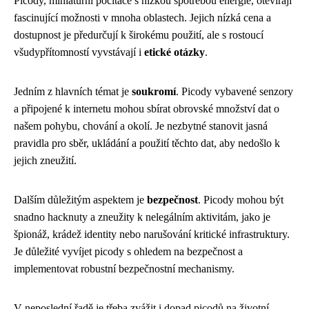
Picody, miniaturní počítače s nízkou spotřebou energie, otevírají
fascinující možnosti v mnoha oblastech. Jejich nízká cena a
dostupnost je předurčují k širokému použití, ale s rostoucí
všudypřítomností vyvstávají i
etické otázky
.
Jedním z hlavních témat je
soukromí
. Picody vybavené senzory
a připojené k internetu mohou sbírat obrovské množství dat o
našem pohybu, chování a okolí. Je nezbytné stanovit jasná
pravidla pro sběr, ukládání a použití těchto dat, aby nedošlo k
jejich zneužití.
Dalším důležitým aspektem je
bezpečnost
. Picody mohou být
snadno hacknuty a zneužity k nelegálním aktivitám, jako je
špionáž, krádež identity nebo narušování kritické infrastruktury.
Je důležité vyvíjet picody s ohledem na bezpečnost a
implementovat robustní bezpečnostní mechanismy.
V neposlední řadě je třeba zvážit i dopad picodů na životní