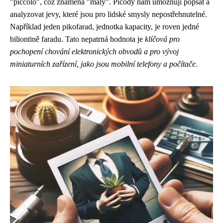
"piccolo", což znamená "malý". Picody nám umožňují popsat a
analyzovat jevy, které jsou pro lidské smysly nepostřehnutelné.
Například jeden pikofarad, jednotka kapacity, je roven jedné
biliontině faradu. Tato nepatrná hodnota je
klíčová pro
pochopení chování elektronických obvodů a pro vývoj
miniaturních zařízení, jako jsou mobilní telefony a počítače.