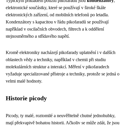
Typickým příkladem použití pikofaradů jsou
kondenzátory
,
elektronické součástky, které se používají v široké škále
elektronických zařízení, od mobilních telefonů po letadla.
Kondenzátory s kapacitou v řádu pikofaradů se používají
například v oscilačních obvodech, filtrech a k oddělení
stejnosměrného a střídavého napětí.
Kromě elektroniky nacházejí pikofarady uplatnění i v dalších
oblastech vědy a techniky, například v chemii při studiu
molekulárních struktur a interakcí. Měření v pikofaradech
vyžaduje specializované přístroje a techniky, protože se jedná o
velmi malé hodnoty.
Historie picody
Picody, ty malé, roztomilé a neuvěřitelně chutné jednohubky,
mají překvapivě bohatou historii. Ačkoliv se může zdát, že jsou