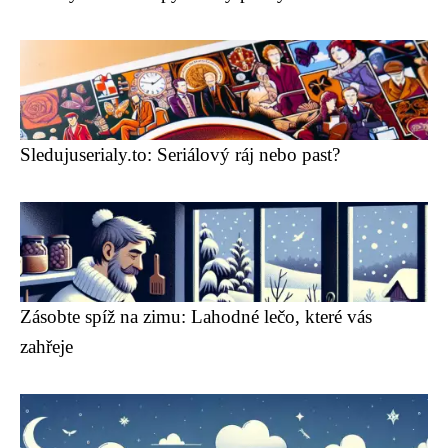
Sledujuserialy.to: Seriálový ráj nebo past?
Zásobte spíž na zimu: Lahodné lečo, které vás
zahřeje