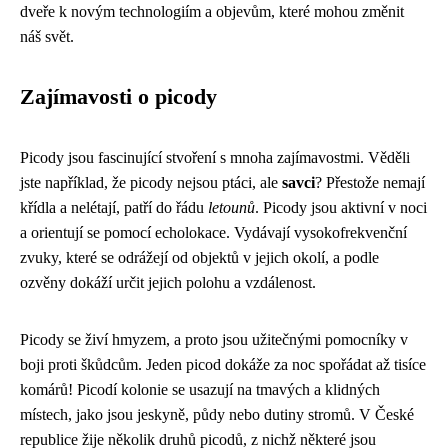
dveře k novým technologiím a objevům, které mohou změnit
náš svět.
Zajímavosti o picody
Picody jsou fascinující stvoření s mnoha zajímavostmi. Věděli
jste například, že picody nejsou ptáci, ale
savci
? Přestože nemají
křídla a nelétají, patří do řádu
letounů
. Picody jsou aktivní v noci
a orientují se pomocí echolokace. Vydávají vysokofrekvenční
zvuky, které se odrážejí od objektů v jejich okolí, a podle
ozvěny dokáží určit jejich polohu a vzdálenost.
Picody se živí hmyzem, a proto jsou užitečnými pomocníky v
boji proti škůdcům. Jeden picod dokáže za noc spořádat až tisíce
komárů! Picodí kolonie se usazují na tmavých a klidných
místech, jako jsou jeskyně, půdy nebo dutiny stromů. V České
republice žije několik druhů picodů, z nichž některé jsou