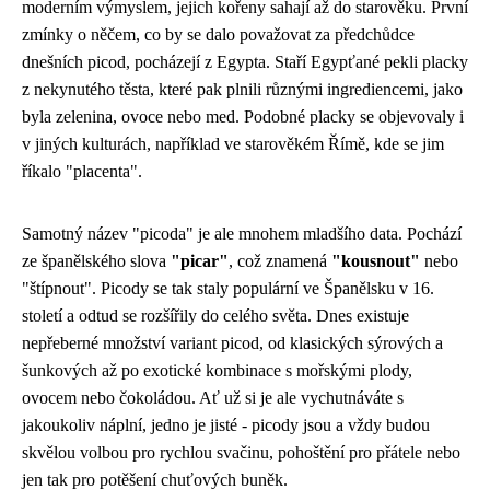
moderním výmyslem, jejich kořeny sahají až do starověku. První
zmínky o něčem, co by se dalo považovat za předchůdce
dnešních picod, pocházejí z Egypta. Staří Egypťané pekli placky
z nekynutého těsta, které pak plnili různými ingrediencemi, jako
byla zelenina, ovoce nebo med. Podobné placky se objevovaly i
v jiných kulturách, například ve starověkém Římě, kde se jim
říkalo "placenta".
Samotný název "picoda" je ale mnohem mladšího data. Pochází
ze španělského slova
"picar"
, což znamená
"kousnout"
nebo
"štípnout". Picody se tak staly populární ve Španělsku v 16.
století a odtud se rozšířily do celého světa. Dnes existuje
nepřeberné množství variant picod, od klasických sýrových a
šunkových až po exotické kombinace s mořskými plody,
ovocem nebo čokoládou. Ať už si je ale vychutnáváte s
jakoukoliv náplní, jedno je jisté - picody jsou a vždy budou
skvělou volbou pro rychlou svačinu, pohoštění pro přátele nebo
jen tak pro potěšení chuťových buněk.