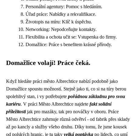
Personální agentury: Pomoc s hledáním.
Úřad práce: Nabídky a rekvalifikace.
Životopis na míru: Klíč k úspěchu.
Networking: Nepodceňujte kontakty.
Flexibilita a ochota učit se: Vstupenka do firmy.
Domažlice: Práce s benefitem krásné přírody.
Domažlice volají! Práce čeká.
Když hledáte práci město Albrechtice nabízí podobně jako
Domažlice spoustu možností. Stejně jako ti, co si na túry berou
spolehlivý stan
, i vy potřebujete
pořádnou základnu pro svou
kariéru
. V práci Město Albrechtice najdete
fakt solidní
příležitosti
jak pro mazáky, tak pro nováčky v oboru. Práce
Město Albrechtice zahrnuje různá odvětví - od fabrik přes sklady
až po kancly a služby všeho druhu. Díky tomu, že jsme kousek
od polských hranic, je tu taky
velká poptávka
po lidech, co umí