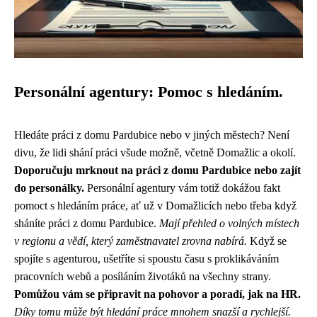
Personální agentury: Pomoc s hledáním.
Hledáte práci z domu Pardubice nebo v jiných městech? Není
divu, že lidi shání práci všude možně, včetně Domažlic a okolí.
Doporučuju mrknout na
práci z domu Pardubice
nebo zajít
do personálky.
Personální agentury vám totiž dokážou fakt
pomoct s hledáním práce, ať už v Domažlicích nebo třeba když
sháníte práci z domu Pardubice.
Mají přehled o volných místech
v regionu a vědí, který zaměstnavatel zrovna nabírá.
Když se
spojíte s agenturou, ušetříte si spoustu času s proklikáváním
pracovních webů a posíláním životáků na všechny strany.
Pomůžou vám se připravit na pohovor a poradí, jak na HR.
Díky tomu může být hledání práce mnohem snazší a rychlejší.