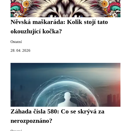
Něvská maškaráda: Kolik stojí tato
okouzlující kočka?
Ostatní
28. 04. 2026
Záhada čísla 580: Co se skrývá za
nerozpoznáno?