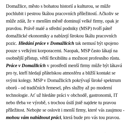
Domažlice, město s bohatou historií a kulturou, se může
pochlubit i pestrou škálou pracovních příležitostí. Ačkoliv se
může zdát, že v menším městě dominují velké firmy, opak je
pravdou. Právě malé a střední podniky (MSP) tvoří páteř
domažlické ekonomiky a nabízejí širokou škálu pracovních
pozic.
Hledání práce v Domažlicích
tak nemusí být spojeno
pouze s velkými korporacemi. Naopak, MSP často lákají na
osobnější přístup, větší flexibilitu a možnost profesního růstu.
Práce v Domažlicích
v prostředí menší firmy může být lákavá
pro ty, kteří hledají přátelskou atmosféru a bližší kontakt se
svými kolegy. MSP v Domažlicích pokrývají široké spektrum
oborů - od tradičních řemesel, přes služby až po moderní
technologie. Ať už hledáte práci v obchodě, gastronomii, IT
nebo třeba ve výrobě, s trochou úsilí jistě najdete tu pravou
příležitost. Nebojte se oslovit i menší firmy, které vás zaujmou -
mohou vám nabídnout práci
, která bude pro vás tou pravou.