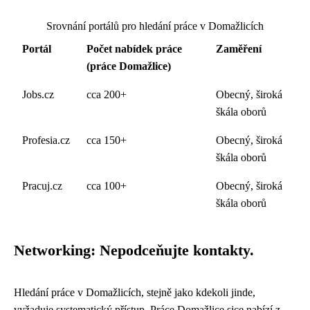
Srovnání portálů pro hledání práce v Domažlicích
Portál
Počet nabídek práce
Zaměření
(práce Domažlice)
Jobs.cz
cca 200+
Obecný, široká
škála oborů
Profesia.cz
cca 150+
Obecný, široká
škála oborů
Pracuj.cz
cca 100+
Obecný, široká
škála oborů
Networking: Nepodceňujte kontakty.
Hledání práce v Domažlicích, stejně jako kdekoli jinde,
vyžaduje systematický přístup. Práce Domažlice sice nabízí z