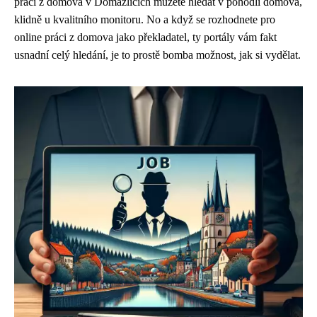
práci z domova v Domažlicích můžete hledat v pohodlí domova,
klidně u
kvalitního monitoru
. No a když se rozhodnete pro
online práci z domova jako překladatel, ty portály vám fakt
usnadní celý hledání, je to prostě bomba možnost, jak si vydělat.