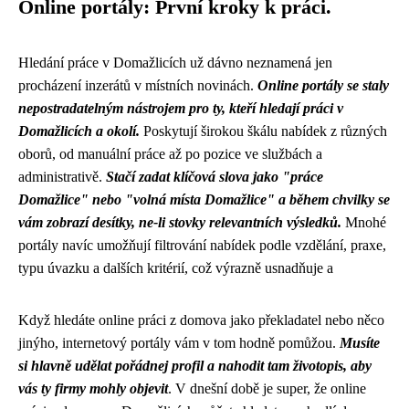
Online portály: První kroky k práci.
Hledání práce v Domažlicích už dávno neznamená jen
procházení inzerátů v místních novinách.
Online portály se staly
nepostradatelným nástrojem pro ty, kteří hledají práci v
Domažlicích a okolí.
Poskytují širokou škálu nabídek z různých
oborů, od manuální práce až po pozice ve službách a
administrativě.
Stačí zadat klíčová slova jako "práce
Domažlice" nebo "volná místa Domažlice" a během chvilky se
vám zobrazí desítky, ne-li stovky relevantních výsledků.
Mnohé
portály navíc umožňují filtrování nabídek podle vzdělání, praxe,
typu úvazku a dalších kritérií, což výrazně usnadňuje a
Když hledáte
online práci z domova
jako překladatel nebo něco
jinýho, internetový portály vám v tom hodně pomůžou.
Musíte
si hlavně udělat pořádnej profil a nahodit tam životopis, aby
vás ty firmy mohly objevit
. V dnešní době je super, že online