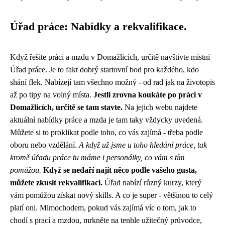
Úřad práce: Nabídky a rekvalifikace.
Když řešíte práci a mzdu v Domažlicích, určitě navštivte místní
Úřad práce. Je to fakt dobrý startovní bod pro každého, kdo
shání flek. Nabízejí tam všechno možný - od rad jak na životopis
až po tipy na volný místa.
Jestli zrovna koukáte po práci v
Domažlicích, určitě se tam stavte.
Na jejich webu najdete
aktuální nabídky práce a mzda je tam taky vždycky uvedená.
Můžete si to proklikat podle toho, co vás zajímá - třeba podle
oboru nebo vzdělání.
A když už jsme u toho hledání práce, tak
kromě úřadu práce tu máme i personálky, co vám s tím
pomůžou.
Když se nedaří najít něco podle vašeho gusta,
můžete zkusit rekvalifikaci.
Úřad nabízí různý kurzy, který
vám pomůžou získat nový skills. A co je super - většinou to celý
platí oni. Mimochodem, pokud vás zajímá víc o tom, jak to
chodí s prací a mzdou, mrkněte na
tenhle užitečný průvodce
,