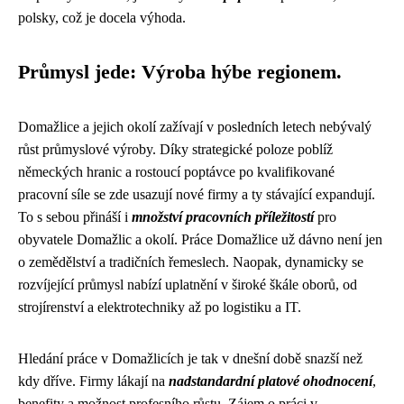
polsky, což je docela výhoda.
Průmysl jede: Výroba hýbe regionem.
Domažlice a jejich okolí zažívají v posledních letech nebývalý
růst průmyslové výroby. Díky strategické poloze poblíž
německých hranic a rostoucí poptávce po kvalifikované
pracovní síle se zde usazují nové firmy a ty stávající expandují.
To s sebou přináší i
množství pracovních příležitostí
pro
obyvatele Domažlic a okolí. Práce Domažlice už dávno není jen
o zemědělství a tradičních řemeslech. Naopak, dynamicky se
rozvíjející průmysl nabízí uplatnění v široké škále oborů, od
strojírenství a elektrotechniky až po logistiku a IT.
Hledání práce v Domažlicích je tak v dnešní době snazší než
kdy dříve. Firmy lákají na
nadstandardní platové ohodnocení
,
benefity a možnost profesního růstu. Zájem o práci v