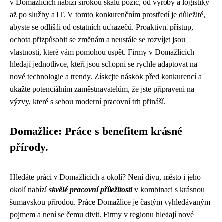
v Domažlicích nabízí širokou škálu pozic, od výroby a logistiky
až po služby a IT. V tomto konkurenčním prostředí je důležité,
abyste se odlišili od ostatních uchazečů. Proaktivní přístup,
ochota přizpůsobit se změnám a neustále se rozvíjet jsou
vlastnosti, které vám pomohou uspět. Firmy v Domažlicích
hledají jednotlivce, kteří jsou schopni se rychle adaptovat na
nové technologie a trendy. Získejte náskok před konkurencí a
ukažte potenciálním zaměstnavatelům, že jste připraveni na
výzvy, které s sebou moderní pracovní trh přináší.
Domažlice: Práce s benefitem krásné
přírody.
Hledáte práci v Domažlicích a okolí? Není divu, město i jeho
okolí nabízí
skvělé pracovní příležitosti
v kombinaci s krásnou
šumavskou přírodou. Práce Domažlice je častým vyhledávaným
pojmem a není se čemu divit. Firmy v regionu hledají nové