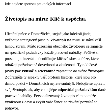
kde najdete spoustu praktických informací.
Životopis na míru: Klíč k úspěchu.
Hledání práce v Domažlicích, stejně jako kdekoli jinde,
vyžaduje strategický přístup.
Životopis na míru
se stává vaší
tajnou zbraní. Místo rozesílání obecného životopisu se zaměřte
na specifické požadavky každé pracovní nabídky. Pečlivě si
prostudujte inzerát a identifikujte klíčová slova a fráze, které
odrážejí požadované dovednosti a zkušenosti. Tyto klíčové
prvky pak
vkusně a relevantně
zapracujte do svého životopisu.
Zdůrazněte ty aspekty vaší profesní historie, které jsou pro
danou pozici v Domažlicích nejrelevantnější. Nebojte se upravit
svůj životopis tak, aby co nejlépe
odpovídal požadavkům
dané
pracovní nabídky. Personalizovaný životopis vám pomůže
vyniknout z davu a zvýšit vaše šance na získání pozvání na
pohovor.