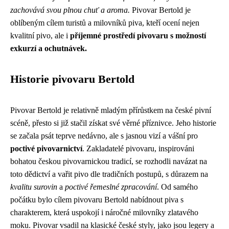
zachovává svou plnou chuť a aroma.
Pivovar Bertold je
oblíbeným cílem turistů a milovníků piva, kteří ocení nejen
kvalitní pivo, ale i
příjemné prostředí pivovaru s možností
exkurzí a ochutnávek.
Historie pivovaru Bertold
Pivovar Bertold je relativně mladým přírůstkem na české pivní
scéně, přesto si již stačil získat své věrné příznivce. Jeho historie
se začala psát teprve nedávno, ale s jasnou vizí a vášní pro
poctivé pivovarnictví
. Zakladatelé pivovaru, inspirováni
bohatou českou pivovarnickou tradicí, se rozhodli navázat na
toto dědictví a vařit pivo dle tradičních postupů, s důrazem na
kvalitu surovin
a
poctivé řemeslné zpracování
. Od samého
počátku bylo cílem pivovaru Bertold nabídnout piva s
charakterem, která uspokojí i náročné milovníky zlatavého
moku. Pivovar vsadil na klasické české styly, jako jsou legery a