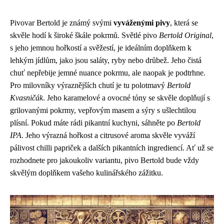
Pivovar Bertold je známý svými
vyváženými pivy
, která se
skvěle hodí k široké škále pokrmů. Světlé pivo
Bertold Original
,
s jeho jemnou hořkostí a svěžestí, je ideálním doplňkem k
lehkým jídlům, jako jsou saláty, ryby nebo drůbež. Jeho čistá
chuť nepřebije jemné nuance pokrmu, ale naopak je podtrhne.
Pro milovníky výraznějších chutí je tu polotmavý
Bertold
Kvasničák
. Jeho karamelové a ovocné tóny se skvěle doplňují s
grilovanými pokrmy, vepřovým masem a sýry s ušlechtilou
plísní. Pokud máte rádi pikantní kuchyni, sáhněte po
Bertold
IPA
. Jeho výrazná hořkost a citrusové aroma skvěle vyváží
pálivost chilli papriček a dalších pikantních ingrediencí. Ať už se
rozhodnete pro jakoukoliv variantu, pivo Bertold bude vždy
skvělým doplňkem vašeho kulinářského zážitku.