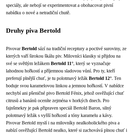
speciály, ale nebojí se experimentovat a obohacovat pivní
nabídku o nové a netradiční chutě.
Druhy piva Bertold
Pivovar
Bertold
sází na tradiční receptury a poctivé suroviny, ze
kterých vaří širokou škálu piv. Milovníci klasiky si přijdou na
své se světlým ležákem
Bertold 11°
, který se vyznačuje
lahodnou hořkostí a příjemnou sladovou vůní. Pro ty, kteří
preferují plnější chuť, je tu polotmavý ležák
Bertold 12°
. Ten
boduje svou karamelovou linkou a jemnou hořkostí. V nabídce
nechybí ani pšeničné pivo Bertold Fénix, jehož osvěžující chuť
citrusů a banánů oceníte zejména v horkých dnech. Pro
fajnšmekry je pak připraven speciál Bertold Baron, silný
polotmavý ležák s vyšší hořkostí a tóny karamelu a kávy.
Pivovar Bertold myslí i na milovníky nealkoholického piva a
nabízí osvěžující Bertold nealko, které si zachovává plnou chuť i