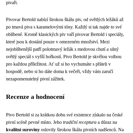
pivaři.
Pivovar Bertold nabízí širokou škálu piv, od světlých ležáků až
po tmavá piva s karamelovými tóny. Každý si tak najde to své
oblíbené. Kromě klasických piv vaří pivovar Bertold i speciály,
které jsou k dostání pouze v omezeném množství. Mezi
nejoblíbenější patří polotmavý ležák s medovou chutí a silný
světlý speciál s vyšší hořkostí. Pivo Bertold je skvělou volbou
pro každou příležitost. Ať už si ho vychutnáte s přáteli v
hospodě, nebo si ho dáte doma k večeři, vždy vám zaručí
nezapomenutelný pivní zážitek.
Recenze a hodnocení
Pivo Bertold si za krátkou dobu své existence získalo na české
pivní scéně pevné místo. Jeho
tradiční receptura
a důraz na
kvalitní suroviny
oslovily širokou škálu pivních nadšenců. Na