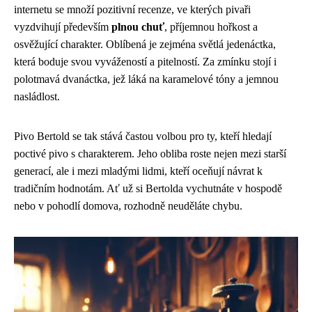
internetu se množí pozitivní recenze, ve kterých pivaři
vyzdvihují především
plnou chuť
, příjemnou hořkost a
osvěžující charakter. Oblíbená je zejména světlá jedenáctka,
která boduje svou vyvážeností a pitelností. Za zmínku stojí i
polotmavá dvanáctka, jež láká na karamelové tóny a jemnou
nasládlost.
Pivo Bertold se tak stává častou volbou pro ty, kteří hledají
poctivé pivo s charakterem. Jeho obliba roste nejen mezi starší
generací, ale i mezi mladými lidmi, kteří oceňují návrat k
tradičním hodnotám. Ať už si Bertolda vychutnáte v hospodě
nebo v pohodlí domova, rozhodně neuděláte chybu.