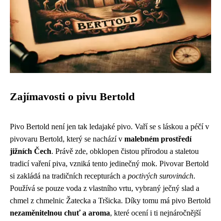
Zajímavosti o pivu Bertold
Pivo Bertold není jen tak ledajaké pivo. Vaří se s láskou a péčí v
pivovaru Bertold, který se nachází v
malebném prostředí
jižních Čech
. Právě zde, obklopen čistou přírodou a staletou
tradicí vaření piva, vzniká tento jedinečný mok. Pivovar Bertold
si zakládá na tradičních recepturách a
poctivých surovinách
.
Používá se pouze voda z vlastního vrtu, vybraný ječný slad a
chmel z chmelnic Žatecka a Tršicka. Díky tomu má pivo Bertold
nezaměnitelnou chuť a aroma
, které ocení i ti nejnáročnější