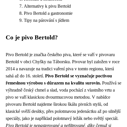
Alternativy k pivu Bertold
Pivo Bertold a gastronomie
Tipy na párování s jídlem
Co je pivo Bertold?
Pivo Bertold je značka českého piva, které se vaří v pivovaru
Bertold v obci Chyšky na Táborsku. Pivovar byl založen v roce
2014 a navazuje na tradici vaření piva v tomto regionu, která
sahá až do 16. století.
Pivo Bertold se vyznačuje poctivou
řemeslnou výrobou s důrazem na kvalitu surovin.
Používá se
výhradně český chmel a slad, voda pochází z vlastního vrtu a
pivo se vaří klasickou dvourmucovou metodou. V nabídce
pivovaru Bertold najdeme širokou škálu pivních stylů, od
klasické svěží desítky, přes polotmavou jedenáctku až po silnější
speciály, jako je například polotmavý ležák nebo světlý speciál.
Pivo Bertold je nepasterované a nefiltrované, díky čemuž si