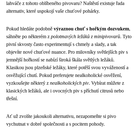
lahváče z tohoto oblíbeného pivovaru? Naštěstí existuje řada
alternativ, které uspokojí vaše chuťové pohárky.
Pokud hledáte podobně
výraznou chuť s hořkým dozvukem
,
sáhněte po některém z
polotmavých ležáků z minipivovarů
. Tyto
pivní skvosty často experimentují s chmely a slady, a tak
objevíte nové chuťové nuance. Pro milovníky světlejších piv s
jemnější hořkostí se nabízí široká škála světlých ležáků.
Klasikou jsou plzeňské ležáky, které potěší svou vyvážeností a
osvěžující chutí. Pokud preferujete nealkoholické osvěžení,
vyzkoušejte některý z
nealkoholických piv
. Vybírat můžete z
klasických ležáků, ale i ovocných piv s příchutí citrusů nebo
třešní.
Ať už zvolíte jakoukoli alternativu, nezapomeňte si pivo
vychutnat v dobré společnosti a s pocitem pohody.