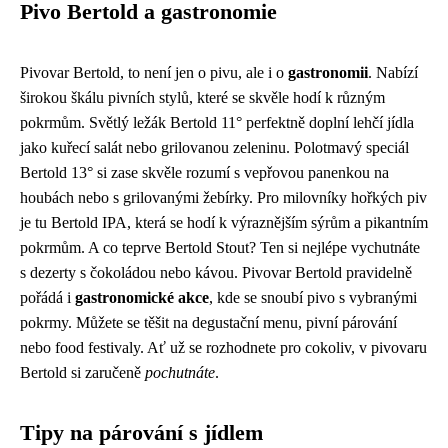
Pivo Bertold a gastronomie
Pivovar Bertold, to není jen o pivu, ale i o
gastronomii
. Nabízí
širokou škálu pivních stylů, které se skvěle hodí k různým
pokrmům. Světlý ležák Bertold 11° perfektně doplní lehčí jídla
jako kuřecí salát nebo grilovanou zeleninu. Polotmavý speciál
Bertold 13° si zase skvěle rozumí s vepřovou panenkou na
houbách nebo s grilovanými žebírky. Pro milovníky hořkých piv
je tu Bertold IPA, která se hodí k výraznějším sýrům a pikantním
pokrmům. A co teprve Bertold Stout? Ten si nejlépe vychutnáte
s dezerty s čokoládou nebo kávou. Pivovar Bertold pravidelně
pořádá i
gastronomické akce
, kde se snoubí pivo s vybranými
pokrmy. Můžete se těšit na degustační menu, pivní párování
nebo food festivaly. Ať už se rozhodnete pro cokoliv, v pivovaru
Bertold si zaručeně
pochutnáte
.
Tipy na párování s jídlem