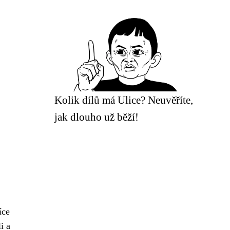
Kolik dílů má Ulice? Neuvěříte,
jak dlouho už běží!
íce
i a