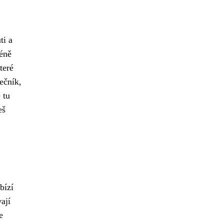
ti a
méně
teré
ečník,
 tu
eš
bízí
ají
e