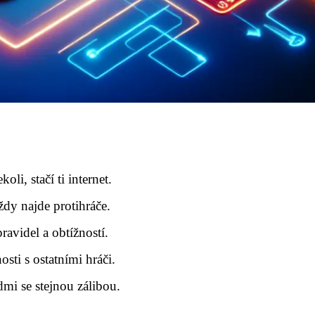
li, stačí ti internet.
ždy najde protihráče.
ravidel a obtížností.
sti s ostatními hráči.
mi se stejnou zálibou.