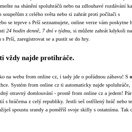
pomeňte na shánění spoluhráčů nebo na zdlouhavé rozdávání ka
 soupeřům z celého světa nebo si zahrát proti počítači s
 nebo se teprve s Prší seznamujete, online verze vám poskytne 
sti
24 hodin denně, 7 dní v týdnu
, si můžete zahrát kdykoli n
 s Prší, zaregistrovat se a pustit se do hry.
i vždy najde protihráče.
jako na webu
from online cz
, i tady jde o pořádnou zábavu! S
o
chce. Systém from online cz ti automaticky najde spoluhráče, 
ádný otravný domlouvání - prostě from online cz a jedem! Pár
í s hráčema z celý republiky. Jestli seš ostřílený hráč nebo t
užiješ spoustu srandy a poměříš svoje skilly s ostatníma. Tak 