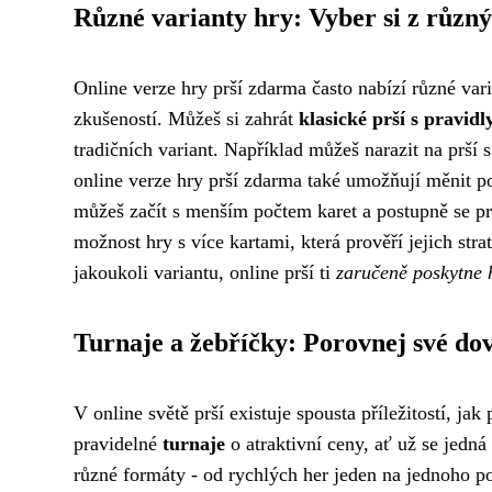
Různé varianty hry: Vyber si z různýc
Online verze hry prší zdarma často nabízí různé varia
zkušeností. Můžeš si zahrát
klasické prší s pravidl
tradičních variant. Například můžeš narazit na prší s
online verze hry prší zdarma také umožňují měnit po
můžeš začít s menším počtem karet a postupně se pr
možnost hry s více kartami, která prověří jejich str
jakoukoli variantu, online prší ti
zaručeně poskytne 
Turnaje a žebříčky: Porovnej své dov
V online světě prší existuje spousta příležitostí, j
pravidelné
turnaje
o atraktivní ceny, ať už se jedn
různé formáty - od rychlých her jeden na jednoho 