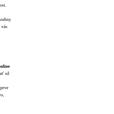
ret.
hodiny
a vás
nline
ať už
eprve
co,