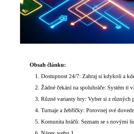
Obsah článku:
Dostupnost 24/7: Zahraj si kdykoli a kdeko
Žádné čekání na spoluhráče: Systém ti v
Různé varianty hry: Vyber si z různých p
Turnaje a žebříčky: Porovnej své dovedno
Komunita hráčů: Seznam se s novými lid
Název webu 1