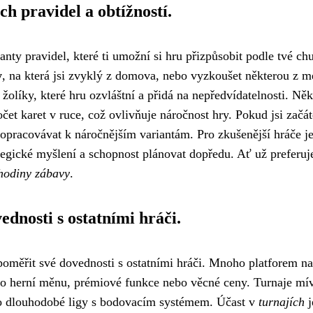
h pravidel a obtížností.
nty pravidel, které ti umožní si hru přizpůsobit podle tvé chu
y
, na která jsi zvyklý z domova, nebo vyzkoušet některou z 
 žolíky, které hru ozvláštní a přidá na nepředvídatelnosti. Něk
čet karet v ruce, což ovlivňuje náročnost hry. Pokud jsi začát
opracovávat k náročnějším variantám. Pro zkušenější hráče je
ategické myšlení a schopnost plánovat dopředu. Ať už preferuj
hodiny zábavy
.
ednosti s ostatními hráči.
ak poměřit své dovednosti s ostatními hráči. Mnoho platforem na
á o herní měnu, prémiové funkce nebo věcné ceny. Turnaje mív
po dlouhodobé ligy s bodovacím systémem. Účast v
turnajích
j