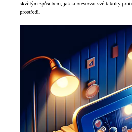
skvělým způsobem, jak si otestovat své taktiky prot
prostředí.