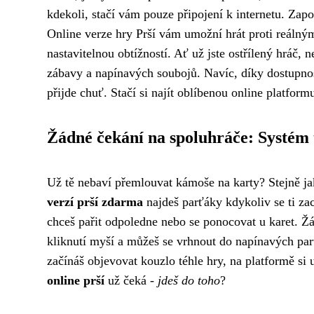
kdekoli, stačí vám pouze připojení k internetu. Za
Online verze hry Prší vám umožní hrát proti reálným
nastavitelnou obtížností. Ať už jste ostřílený hráč,
zábavy a napínavých soubojů. Navíc, díky dostupno
přijde chuť. Stačí si najít oblíbenou online platformu
Žádné čekání na spoluhráče: Systém t
Už tě nebaví přemlouvat kámoše na karty? Stejně 
verzí prší zdarma
najdeš parťáky kdykoliv se ti za
chceš pařit odpoledne nebo se ponocovat u karet. Ž
kliknutí myší a můžeš se vrhnout do napínavých parti
začínáš objevovat kouzlo téhle hry, na platformě si 
online prší
už čeká -
jdeš do toho
?