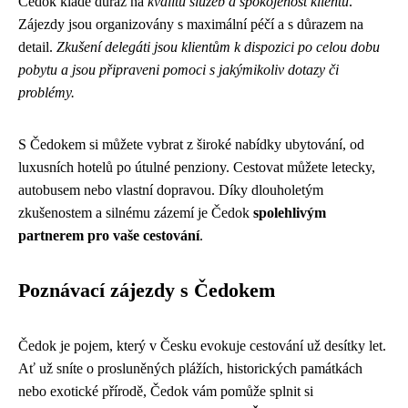
Čedok klade důraz na
kvalitu služeb a spokojenost klientů
.
Zájezdy jsou organizovány s maximální péčí a s důrazem na
detail.
Zkušení delegáti jsou klientům k dispozici po celou dobu
pobytu a jsou připraveni pomoci s jakýmikoliv dotazy či
problémy.
S Čedokem si můžete vybrat z široké nabídky ubytování, od
luxusních hotelů po útulné penziony. Cestovat můžete letecky,
autobusem nebo vlastní dopravou. Díky dlouholetým
zkušenostem a silnému zázemí je Čedok
spolehlivým
partnerem pro vaše cestování
.
Poznávací zájezdy s Čedokem
Čedok je pojem, který v Česku evokuje cestování už desítky let.
Ať už sníte o prosluněných plážích, historických památkách
nebo exotické přírodě, Čedok vám pomůže splnit si