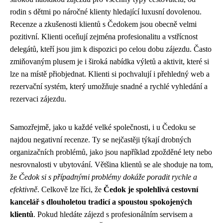
rodin s dětmi po náročné klienty hledající luxusní dovolenou.
Recenze a zkušenosti klientů s Čedokem jsou obecně velmi
pozitivní. Klienti oceňují zejména profesionalitu a vstřícnost
delegátů, kteří jsou jim k dispozici po celou dobu zájezdu. Často
zmiňovaným plusem je i široká nabídka výletů a aktivit, které si
lze na místě přiobjednat. Klienti si pochvalují i přehledný web a
rezervační systém, který umožňuje snadné a rychlé vyhledání a
rezervaci zájezdu.
Samozřejmě, jako u každé velké společnosti, i u Čedoku se
najdou negativní recenze. Ty se nejčastěji týkají drobných
organizačních problémů, jako jsou například zpožděné lety nebo
nesrovnalosti v ubytování. Většina klientů se ale shoduje na tom,
že
Čedok si s případnými problémy dokáže poradit rychle a
efektivně
. Celkově lze říci, že
Čedok je spolehlivá cestovní
kancelář s dlouholetou tradicí a spoustou spokojených
klientů
. Pokud hledáte zájezd s profesionálním servisem a