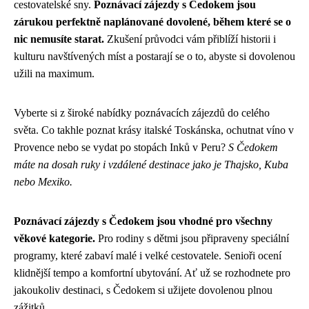
cestovatelské sny.
Poznávací zájezdy s Čedokem jsou
zárukou perfektně naplánované dovolené, během které se o
nic nemusíte starat.
Zkušení průvodci vám přiblíží historii i
kulturu navštívených míst a postarají se o to, abyste si dovolenou
užili na maximum.
Vyberte si z široké nabídky poznávacích zájezdů do celého
světa. Co takhle poznat krásy italské Toskánska, ochutnat víno v
Provence nebo se vydat po stopách Inků v Peru?
S Čedokem
máte na dosah ruky i vzdálené destinace jako je Thajsko, Kuba
nebo Mexiko.
Poznávací zájezdy s Čedokem jsou vhodné pro všechny
věkové kategorie.
Pro rodiny s dětmi jsou připraveny speciální
programy, které zabaví malé i velké cestovatele. Senioři ocení
klidnější tempo a komfortní ubytování. Ať už se rozhodnete pro
jakoukoliv destinaci, s Čedokem si užijete dovolenou plnou
zážitků.