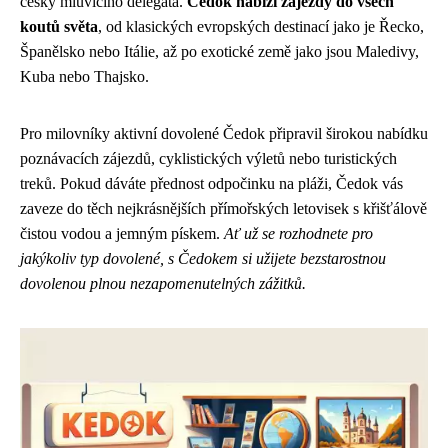
česky mluvícího delegáta.
Čedok nabízí zájezdy do všech
koutů světa
, od klasických evropských destinací jako je Řecko,
Španělsko nebo Itálie, až po exotické země jako jsou Maledivy,
Kuba nebo Thajsko.
Pro milovníky aktivní dovolené Čedok připravil širokou nabídku
poznávacích zájezdů, cyklistických výletů nebo turistických
treků. Pokud dáváte přednost odpočinku na pláži, Čedok vás
zaveze do těch nejkrásnějších přímořských letovisek s křišťálově
čistou vodou a jemným pískem.
Ať už se rozhodnete pro
jakýkoliv typ dovolené, s Čedokem si užijete bezstarostnou
dovolenou plnou nezapomenutelných zážitků.