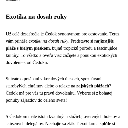
Exotika na dosah ruky
Už celé desaťročia je Čedok synonymom pre cestovanie. Teraz
vám prináša
exotiku na dosah ruky
. Predstavte si
najkrajšie
pláže s bielym pieskom
, bujnú tropickú prírodu a fascinujúce
kultúry. To všetko a oveľa viac zažijete s ponukou exotických
dovoleniek od Čedoku.
Snívate o potápaní v koralových útesoch, spoznávaní
starobylých chrámov alebo o relaxe na
rajských plážach
?
Čedok má pre vás tú pravú dovolenku. Vyberte si z bohatej
ponuky zájazdov do celého sveta!
S Čedokom máte istotu kvalitných služieb, overených hotelov a
skúsených delegátov. Nechajte sa zlákať exotikou a
splňte si