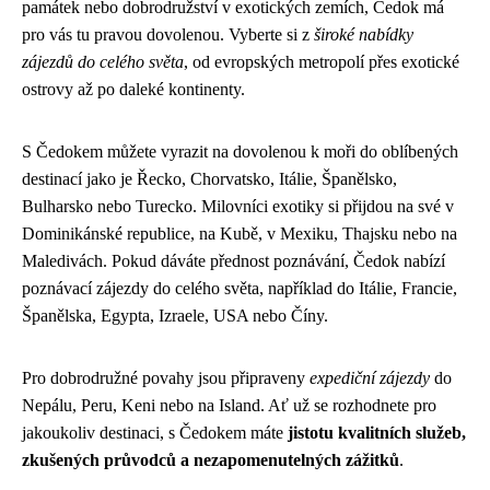
památek nebo dobrodružství v exotických zemích, Čedok má
pro vás tu pravou dovolenou. Vyberte si z
široké nabídky
zájezdů do celého světa
, od evropských metropolí přes exotické
ostrovy až po daleké kontinenty.
S Čedokem můžete vyrazit na dovolenou k moři do oblíbených
destinací jako je Řecko, Chorvatsko, Itálie, Španělsko,
Bulharsko nebo Turecko. Milovníci exotiky si přijdou na své v
Dominikánské republice, na Kubě, v Mexiku, Thajsku nebo na
Maledivách. Pokud dáváte přednost poznávání, Čedok nabízí
poznávací zájezdy do celého světa, například do Itálie, Francie,
Španělska, Egypta, Izraele, USA nebo Číny.
Pro dobrodružné povahy jsou připraveny
expediční zájezdy
do
Nepálu, Peru, Keni nebo na Island. Ať už se rozhodnete pro
jakoukoliv destinaci, s Čedokem máte
jistotu kvalitních služeb,
zkušených průvodců a nezapomenutelných zážitků
.